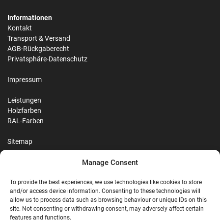
Informationen
Kontakt
Transport & Versand
AGB-Rückgaberecht
Privatsphäre-Datenschutz
Impressum
Leistungen
Holzfarben
RAL-Farben
Sitemap
Manage Consent
Reviews
To provide the best experiences, we use technologies like cookies to store
and/or access device information. Consenting to these technologies will
allow us to process data such as browsing behaviour or unique IDs on this
site. Not consenting or withdrawing consent, may adversely affect certain
features and functions.