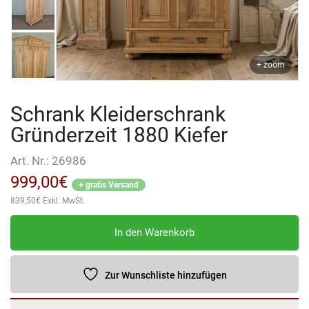
+ zoom
Schrank Kleiderschrank
Gründerzeit 1880 Kiefer
Art. Nr.:
26986
999,00
€
+ gratis Versand
839,50
€
Exkl. MwSt.
Schrank
In den Warenkorb
Kleiderschrank
Gründerzeit
1880
Zur Wunschliste hinzufügen
Kiefer
Menge