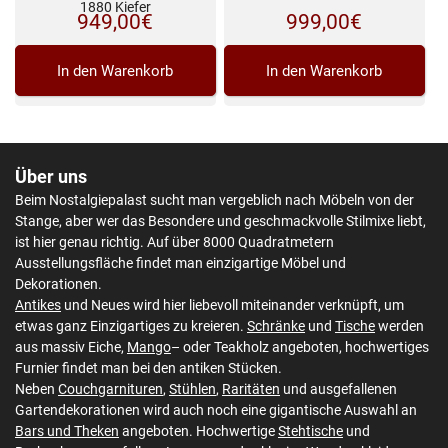
1880 Kiefer
949,00
€
999,00
€
In den Warenkorb
In den Warenkorb
Über uns
Beim Nostalgiepalast sucht man vergeblich nach Möbeln von der
Stange, aber wer das Besondere und geschmackvolle Stilmixe liebt,
ist hier genau richtig. Auf über 8000 Quadratmetern
Ausstellungsfläche findet man einzigartige Möbel und
Dekorationen.
Antikes
und Neues wird hier liebevoll miteinander verknüpft, um
etwas ganz Einzigartiges zu kreieren.
Schränke
und
Tische
werden
aus massiv Eiche,
Mango
– oder Teakholz angeboten, hochwertiges
Furnier findet man bei den antiken Stücken.
Neben
Couchgarnituren
,
Stühlen
,
Raritäten
und ausgefallenen
Gartendekorationen wird auch noch eine gigantische Auswahl an
Bars und Theken
angeboten. Hochwertige
Stehtische
und