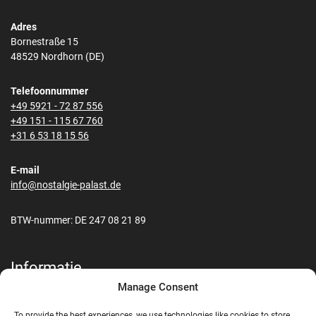
Adres
Bornestraße 15
48529 Nordhorn (DE)
Telefoonnummer
+49 5921 - 72 87 556
+49 151 - 115 67 760
+31 6 53 18 15 56
E-mail
info@nostalgie-palast.de
BTW-nummer: DE 247 08 21 89
Informatie
Manage Consent
Contact
Transport & Verzending
To provide the best experiences, we use technologies like cookies to store