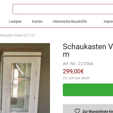
Products
search
Lampen
Garten
Historische Baustoffe
Impre
hkasten Kiefer 0,71 m
Schaukasten Vi
m
Art. Nr.:
22256A
299,00
€
251,26
€
Exkl. MwSt.
Zur Wunschliste h