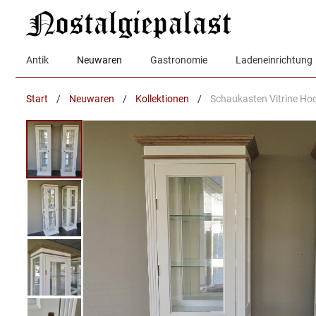
Zum
Inhalt
springen
Antik
Neuwaren
Gastronomie
Ladeneinrichtung
Start
/
Neuwaren
/
Kollektionen
/
Schaukasten Vitrine Hoc