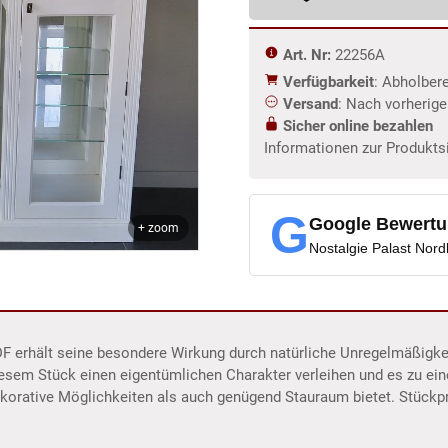
Art. Nr:
22256A
Verfügbarkeit
: Abholber
Versand
: Nach vorherig
Sicher online bezahlen
Informationen zur Produkts
G
Google Bewert
+ zoom
Nostalgie Palast Nor
DF erhält seine besondere Wirkung durch natürliche Unregelmäßigk
iesem Stück einen eigentümlichen Charakter verleihen und es zu e
korative Möglichkeiten als auch genügend Stauraum bietet. Stückp