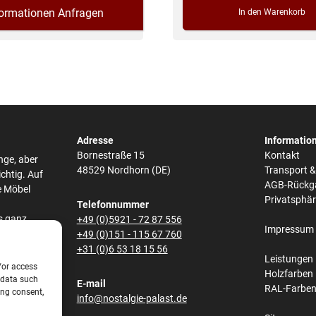
formationen Anfragen
In den Warenkorb
Adresse
Informatio
Bornestraße 15
Kontakt
nge, aber
48529 Nordhorn (DE)
Transport 
ichtig. Auf
AGB-Rückg
e Möbel
Privatsphä
Telefonnummer
s ganz
+49 (0)5921 - 72 87 556
Impressum
he,
+49 (0)151 - 115 67 760
bei den
+31 (0)6 53 18 15 56
Leistungen
/or access
Holzfarben
 data such
E-mail
RAL-Farbe
s und
ing consent,
info@nostalgie-palast.de
lene