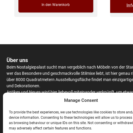
In
In den Warenkorb
Über uns
Beim Nostalgiepalast sucht man vergeblich nach Möbeln von der Sta
wer das Besondere und geschmackvolle Stilmixe liebt, ist hier genau r
über 8000 Quadratmetern Ausstellungsfläche findet man einzigartig
und Dekorationen.
Antikes
und Neues wird hier liebevoll miteinander verknüpft, um etwa
Einzigartiges zu kreieren.
Schränke
und
Tische
werden aus massiv Eic
Manage Consent
Mango
– oder Teakholz angeboten, hochwertiges Furnier findet man 
antiken Stücken.
To provide the best experiences, we use technologies like cookies to store and
Neben
Couchgarnituren
,
Stühlen
,
Raritäten
und ausgefallenen
device information. Consenting to these technologies will allow us to process
Gartendekorationen wird auch noch eine gigantische Auswahl an
Bar
as browsing behaviour or unique IDs on this site. Not consenting or withdraw
may adversely affect certain features and functions.
Theken
angeboten. Hochwertige
Stehtische
und
Barhocker
, ausgefal