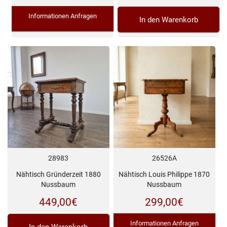
Preis
Preis
Informationen Anfragen
In den Warenkorb
war:
ist:
999,00€
729,00€.
28983
26526A
Nähtisch Gründerzeit 1880
Nähtisch Louis Philippe 1870
Nussbaum
Nussbaum
449,00
€
299,00
€
Informationen Anfragen