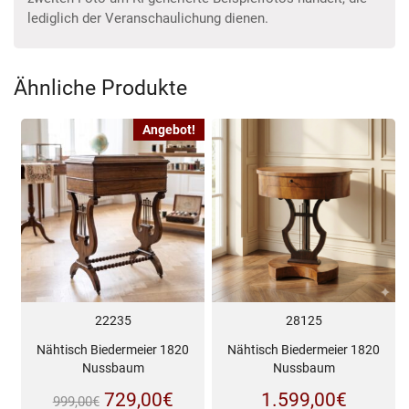
lediglich der Veranschaulichung dienen.
Ähnliche Produkte
Angebot!
22235
28125
Nähtisch Biedermeier 1820
Nähtisch Biedermeier 1820
Nussbaum
Nussbaum
Ursprünglicher
Aktueller
729,00
€
1.599,00
€
999,00
€