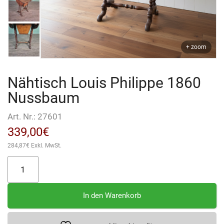
+ zoom
Nähtisch Louis Philippe 1860
Nussbaum
Art. Nr.:
27601
339,00
€
284,87
€
Exkl. MwSt.
Nähtisch
Louis
Philippe
In den Warenkorb
1860
Nussbaum
Menge