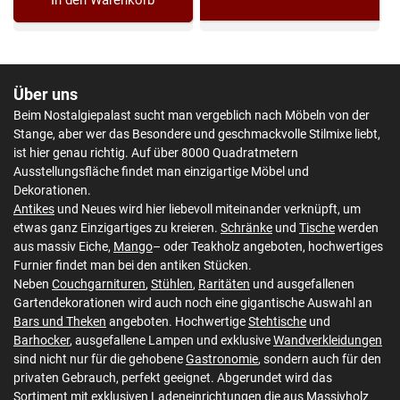
In den Warenkorb
Über uns
Beim Nostalgiepalast sucht man vergeblich nach Möbeln von der
Stange, aber wer das Besondere und geschmackvolle Stilmixe liebt,
ist hier genau richtig. Auf über 8000 Quadratmetern
Ausstellungsfläche findet man einzigartige Möbel und
Dekorationen.
Antikes
und Neues wird hier liebevoll miteinander verknüpft, um
etwas ganz Einzigartiges zu kreieren.
Schränke
und
Tische
werden
aus massiv Eiche,
Mango
– oder Teakholz angeboten, hochwertiges
Furnier findet man bei den antiken Stücken.
Neben
Couchgarnituren
,
Stühlen
,
Raritäten
und ausgefallenen
Gartendekorationen wird auch noch eine gigantische Auswahl an
Bars und Theken
angeboten. Hochwertige
Stehtische
und
Barhocker
, ausgefallene Lampen und exklusive
Wandverkleidungen
sind nicht nur für die gehobene
Gastronomie
, sondern auch für den
privaten Gebrauch, perfekt geeignet. Abgerundet wird das
Sortiment mit exklusiven
Ladeneinrichtungen
die aus Massivholz