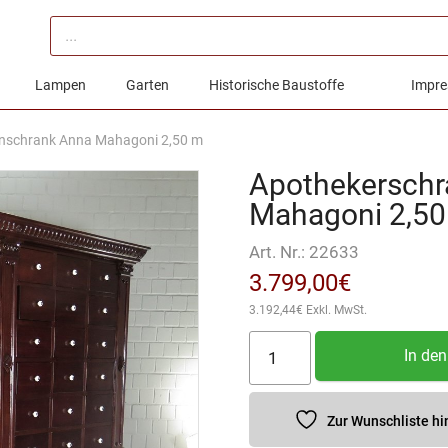
Products
search
Lampen
Garten
Historische Baustoffe
Impre
nschrank Anna Mahagoni 2,50 m
Apothekerschr
Mahagoni 2,5
Art. Nr.:
22633
3.799,00
€
3.192,44
€
Exkl. MwSt.
Apothekerschrank
In de
Ladenschrank
Anna
Mahagoni
Zur Wunschliste h
2,50