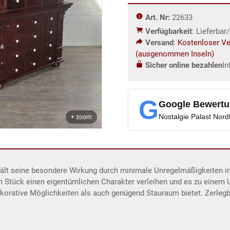
m
Art. Nr:
22633
Menge
Verfügbarkeit
: Lieferba
Versand
:
Kostenloser Ve
(ausgenommen Inseln)
Sicher online bezahlen
In
G
Google Bewert
Nostalgie Palast Nor
+ zoom
rhält seine besondere Wirkung durch minimale Unregelmäßigkeiten i
m Stück einen eigentümlichen Charakter verleihen und es zu einem
orative Möglichkeiten als auch genügend Stauraum bietet. Zerlegbar