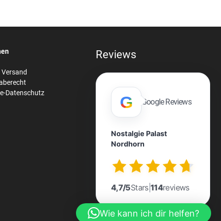
nen
Reviews
& Versand
aberecht
re-Datenschutz
G
Google Reviews
Nostalgie Palast
Nordhorn
n
4,7/5
Stars
|
114
reviews
Wie kann ich dir helfen?