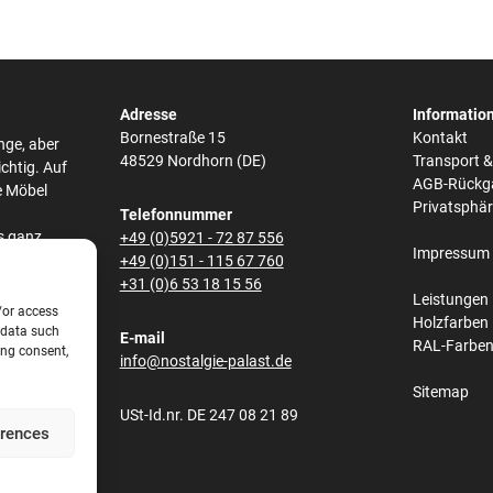
Adresse
Informatio
Bornestraße 15
Kontakt
nge, aber
48529 Nordhorn (DE)
Transport 
ichtig. Auf
AGB-Rückg
e Möbel
Privatsphä
Telefonnummer
s ganz
+49 (0)5921 - 72 87 556
Impressum
he,
+49 (0)151 - 115 67 760
bei den
+31 (0)6 53 18 15 56
Leistungen
/or access
Holzfarben
 data such
E-mail
RAL-Farbe
s und
ing consent,
info@nostalgie-palast.de
lene
Sitemap
obene
USt-Id.nr. DE 247 08 21 89
net.
erences
e aus