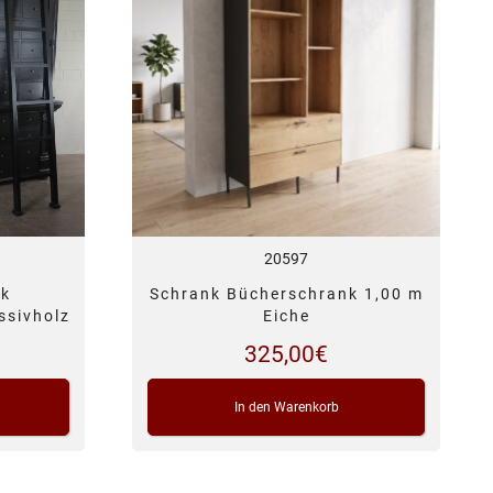
20597
nk
Schrank Bücherschrank 1,00 m
ssivholz
Eiche
325,00
€
In den Warenkorb