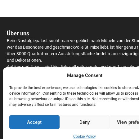
Über uns
Beim Nostalgiepalast sucht man vergeblich nach Möbeln von der Sta
wer das Besondere und geschmackvolle Stilmixe liebt, ist hier genau r
über 8000 Quadratmetern Ausstellungsfläche findet man einzigartig
und Dekorationen.
Antikes
und Neues wird hier liebevoll miteinander verknüpft, um etwa
Einzigartiges zu kreieren.
Schränke
und
Tische
werden aus massiv Eic
Manage Consent
Mango
– oder Teakholz angeboten, hochwertiges Furnier findet man 
antiken Stücken.
To provide the best experiences, we use technologies like cookies to store and
Neben
Couchgarnituren
,
Stühlen
,
Raritäten
und ausgefallenen
device information. Consenting to these technologies will allow us to process
Gartendekorationen wird auch noch eine gigantische Auswahl an
Bar
as browsing behaviour or unique IDs on this site. Not consenting or withdraw
may adversely affect certain features and functions.
Theken
angeboten. Hochwertige
Stehtische
und
Barhocker
, ausgefal
Lampen und exklusive
Wandverkleidungen
sind nicht nur für die geh
Gastronomie
, sondern auch für den privaten Gebrauch, perfekt geeig
Accept
Deny
View pref
Abgerundet wird das Sortiment mit exklusiven
Ladeneinrichtungen
di
Massivholz hergestellt werden.
Cookie Policy