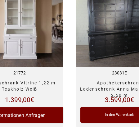
21772
23031E
schrank Vitrine 1,22 m
Apothekerschra
Teakholz Weiß
Ladenschrank Anna Ma
2,50 m
1.399,00
€
3.599,00
€
formationen Anfragen
In den Warenkorb