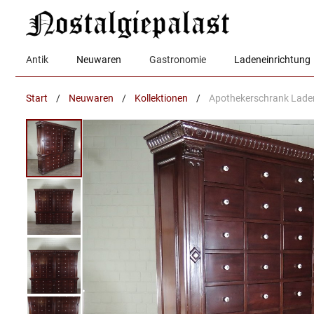
Zum
Inhalt
springen
Antik
Neuwaren
Gastronomie
Ladeneinrichtung
Start
/
Neuwaren
/
Kollektionen
/
Apothekerschrank Lade