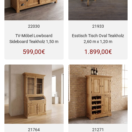
21933
22030
Esstisch Tisch Oval Teakholz
TV-Möbel Lowboard
2,60 m x 1,20 m
Sideboard Teakholz 1,50 m
1.899,00
€
599,00
€
21764
21271