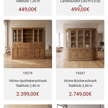
Teakholz 1,20 m
Landhausstil 2,00 m x 0,50
m
449,00
€
499,00
€
19276
19267
Vitrine Apothekerschrank
Vitrine Bücherschrank
Teakholz 2,40 m
Teakholz 2,40 m
2.399,00
€
2.749,00
€