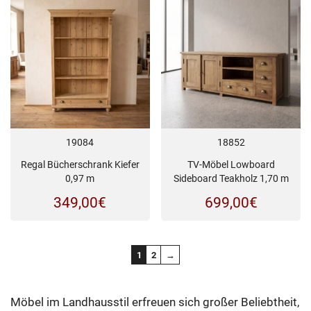
19084
18852
Regal Bücherschrank Kiefer
TV-Möbel Lowboard
0,97 m
Sideboard Teakholz 1,70 m
349,00
€
699,00
€
1
2
→
Möbel im Landhausstil erfreuen sich großer Beliebtheit,