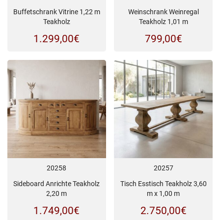
Buffetschrank Vitrine 1,22 m
Weinschrank Weinregal
Teakholz
Teakholz 1,01 m
1.299,00
€
799,00
€
20258
20257
Sideboard Anrichte Teakholz
Tisch Esstisch Teakholz 3,60
2,20 m
m x 1,00 m
1.749,00
€
2.750,00
€