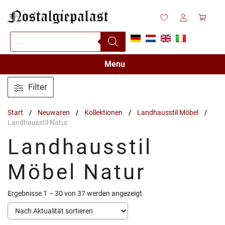
Zum
Inhalt
springen
Products
search
Menu
Filter
Start
/
Neuwaren
/
Kollektionen
/
Landhausstil Möbel
/
Landhausstil Natur
Landhausstil
Möbel Natur
Nach
Ergebnisse 1 – 30 von 37 werden angezeigt
Aktualität
sortiert