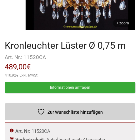
+ zoom
Kronleuchter Lüster Ø 0,75 m
Art. Nr.:
11520CA
489,00
€
410,92
€
Exkl. MwSt.
Informationen anfragen
Zur Wunschliste hinzufügen
Art. Nr:
11520CA
Verfügbarkeit
: Abholbereit nach Absprache