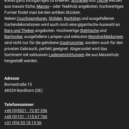
etwas ganz Einzigartiges zu kreieren.
Schränke
und
Tische
werden
aus massiv Eiche,
Mango
– oder Teakholz angeboten, hochwertiges
Furnier findet man bei den antiken Stücken.
Neben
Couchgarnituren
,
Stühlen
,
Raritäten
und ausgefallenen
Gartendekorationen wird auch noch eine gigantische Auswahl an
Bars und Theken
angeboten. Hochwertige
Stehtische
und
Barhocker
, ausgefallene Lampen und exklusive
Wandverkleidungen
sind nicht nur für die gehobene
Gastronomie
, sondern auch für den
privaten Gebrauch, perfekt geeignet. Abgerundet wird das
Sortiment mit exklusiven
Ladeneinrichtungen
die aus Massivholz
hergestellt werden.
Adresse
Bornestraße 15
48529 Nordhorn (DE)
Telefonnummer
+49 (0)5921 - 72 87 556
+49 (0)151 - 115 67 760
+31 (0)6 53 18 15 56