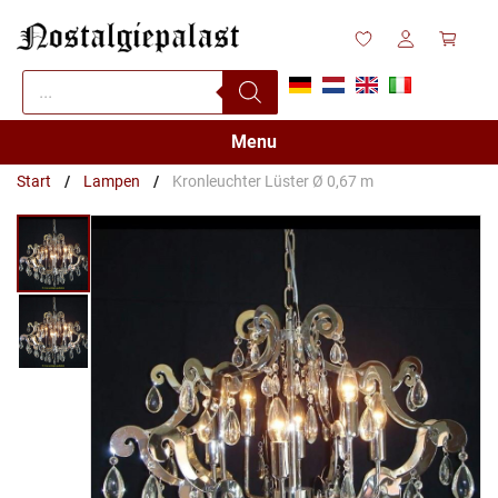
Zum
Inhalt
springen
Products
search
Menu
Start
/
Lampen
/
Kronleuchter Lüster Ø 0,67 m