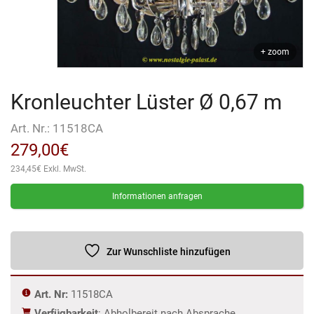
+ zoom
Kronleuchter Lüster Ø 0,67 m
Art. Nr.:
11518CA
279,00
€
234,45
€
Exkl. MwSt.
Informationen anfragen
Zur Wunschliste hinzufügen
Art. Nr:
11518CA
Verfügbarkeit
: Abholbereit nach Absprache