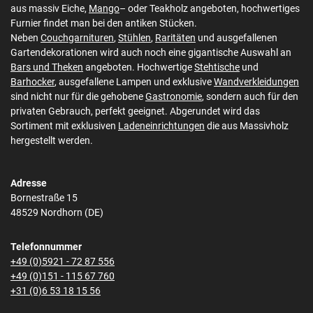
aus massiv Eiche,
Mango
– oder Teakholz angeboten, hochwertiges
Furnier findet man bei den antiken Stücken.
Neben
Couchgarnituren
,
Stühlen
,
Raritäten
und ausgefallenen
Gartendekorationen wird auch noch eine gigantische Auswahl an
Bars und Theken
angeboten. Hochwertige
Stehtische
und
Barhocker
, ausgefallene Lampen und exklusive
Wandverkleidungen
sind nicht nur für die gehobene
Gastronomie
, sondern auch für den
privaten Gebrauch, perfekt geeignet. Abgerundet wird das
Sortiment mit exklusiven
Ladeneinrichtungen
die aus Massivholz
hergestellt werden.
Adresse
Bornestraße 15
48529 Nordhorn (DE)
Telefonnummer
+49 (0)5921 - 72 87 556
+49 (0)151 - 115 67 760
+31 (0)6 53 18 15 56