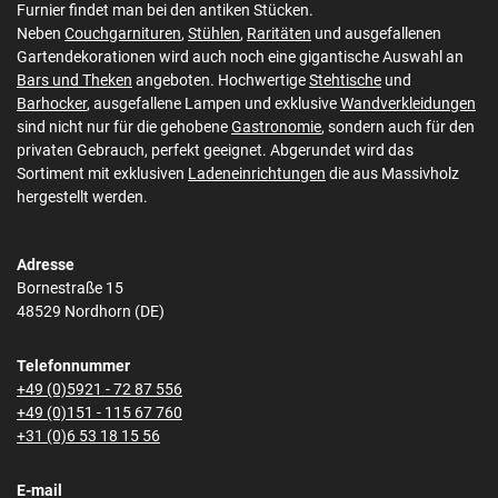
Furnier findet man bei den antiken Stücken.
Neben
Couchgarnituren
,
Stühlen
,
Raritäten
und ausgefallenen
Gartendekorationen wird auch noch eine gigantische Auswahl an
Bars und Theken
angeboten. Hochwertige
Stehtische
und
Barhocker
, ausgefallene Lampen und exklusive
Wandverkleidungen
sind nicht nur für die gehobene
Gastronomie
, sondern auch für den
privaten Gebrauch, perfekt geeignet. Abgerundet wird das
Sortiment mit exklusiven
Ladeneinrichtungen
die aus Massivholz
hergestellt werden.
Adresse
Bornestraße 15
48529 Nordhorn (DE)
Telefonnummer
+49 (0)5921 - 72 87 556
+49 (0)151 - 115 67 760
+31 (0)6 53 18 15 56
E-mail