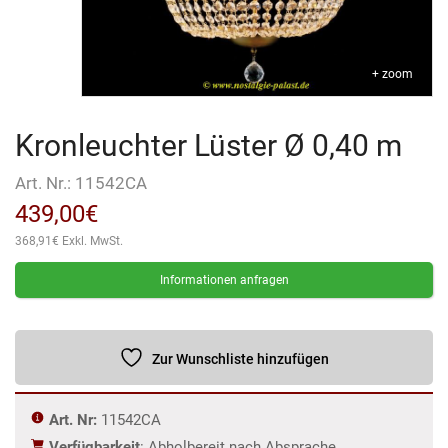
+ zoom
Kronleuchter Lüster Ø 0,40 m
Art. Nr.:
11542CA
439,00
€
368,91
€
Exkl. MwSt.
Informationen anfragen
Zur Wunschliste hinzufügen
Art. Nr:
11542CA
Verfügbarkeit
: Abholbereit nach Absprache