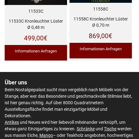
11558C
11533C
11558C Kronleuchter Lüster
11533C Kronleuchter Lüster
Ø 0,70 m
Ø 0,48 m
869,00
€
499,00
€
Informationen Anfragen
Informationen Anfragen
Über uns
Beim Nostalgiepalast sucht man vergeblich nach Möbeln von der
Stange, aber wer das Besondere und geschmackvolle Stilmixe liebt,
ist hier genau richtig. Auf über 8000 Quadratmetern
Ausstellungsfläche findet man einzigartige Möbel und
Dekorationen.
Antikes
und Neues wird hier liebevoll miteinander verknüpft, um
etwas ganz Einzigartiges zu kreieren.
Schränke
und
Tische
werden
aus massiv Eiche,
Mango
– oder Teakholz angeboten, hochwertiges