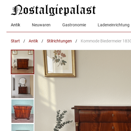
Zum
Inhalt
springen
Antik
Neuwaren
Gastronomie
Ladeneinrichtung
Start
/
Antik
/
Stilrichtungen
/
Kommode Biedermeier 183