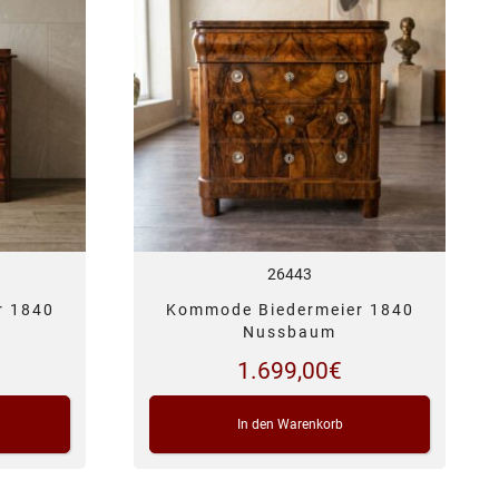
26443
r 1840
Kommode Biedermeier 1840
Nussbaum
1.699,00
€
In den Warenkorb