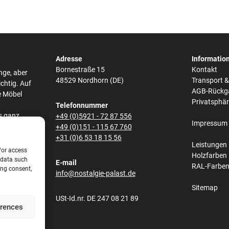
Adresse
Informatio
Bornestraße 15
Kontakt
nge, aber
48529 Nordhorn (DE)
Transport 
ichtig. Auf
AGB-Rückg
e Möbel
Privatsphä
Telefonnummer
s ganz
+49 (0)5921 - 72 87 556
Impressum
he,
+49 (0)151 - 115 67 760
bei den
+31 (0)6 53 18 15 56
Leistungen
/or access
Holzfarben
 data such
E-mail
RAL-Farbe
s und
ing consent,
info@nostalgie-palast.de
lene
Sitemap
obene
USt-Id.nr. DE 247 08 21 89
net.
erences
e aus