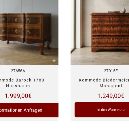
27656A
27015E
mode Barock 1780
Kommode Biedermeie
Nussbaum
Mahagoni
1.999,00
€
1.249,00
€
formationen Anfragen
In den Warenkorb