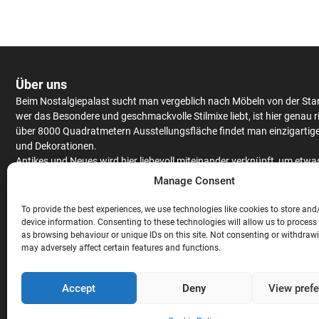
Über uns
Beim Nostalgiepalast sucht man vergeblich nach Möbeln von der Sta
wer das Besondere und geschmackvolle Stilmixe liebt, ist hier genau r
über 8000 Quadratmetern Ausstellungsfläche findet man einzigartig
und Dekorationen.
Antikes
und Neues wird hier liebevoll miteinander verknüpft, um etwa
Einzigartiges zu kreieren.
Schränke
und
Tische
werden aus massiv Eic
Manage Consent
Mango
– oder Teakholz angeboten, hochwertiges Furnier findet man 
antiken Stücken.
To provide the best experiences, we use technologies like cookies to store and
Neben
Couchgarnituren
,
Stühlen
,
Raritäten
und ausgefallenen
device information. Consenting to these technologies will allow us to process
Gartendekorationen wird auch noch eine gigantische Auswahl an
Bar
as browsing behaviour or unique IDs on this site. Not consenting or withdraw
may adversely affect certain features and functions.
Theken
angeboten. Hochwertige
Stehtische
und
Barhocker
, ausgefal
Lampen und exklusive
Wandverkleidungen
sind nicht nur für die geh
Gastronomie
, sondern auch für den privaten Gebrauch, perfekt geeig
Accept
Deny
View pref
Abgerundet wird das Sortiment mit exklusiven
Ladeneinrichtungen
di
Massivholz hergestellt werden.