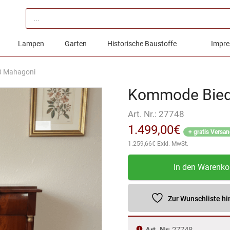
Products
search
Lampen
Garten
Historische Baustoffe
Impre
0 Mahagoni
Kommode Bied
Art. Nr.:
27748
1.499,00
€
+ gratis Versa
1.259,66
€
Exkl. MwSt.
Kommode
In den Warenko
Biedermeier
1830
Mahagoni
Zur Wunschliste h
Menge
Art. Nr:
27748