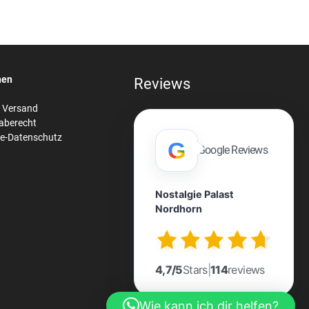
nen
Reviews
& Versand
aberecht
re-Datenschutz
G
Google Reviews
Nostalgie Palast
Nordhorn
n
4,7/5
Stars
|
114
reviews
Wie kann ich dir helfen?