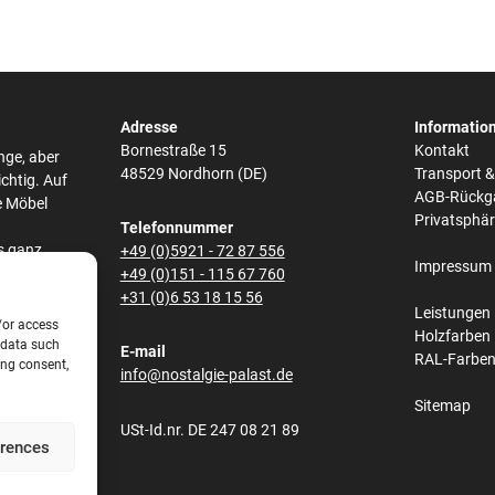
Adresse
Informatio
Bornestraße 15
Kontakt
nge, aber
48529 Nordhorn (DE)
Transport 
ichtig. Auf
AGB-Rückg
e Möbel
Privatsphä
Telefonnummer
s ganz
+49 (0)5921 - 72 87 556
Impressum
he,
+49 (0)151 - 115 67 760
bei den
+31 (0)6 53 18 15 56
Leistungen
/or access
Holzfarben
 data such
E-mail
RAL-Farbe
ing consent,
s und
info@nostalgie-palast.de
lene
Sitemap
obene
USt-Id.nr. DE 247 08 21 89
net.
erences
e aus