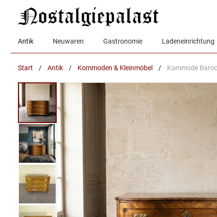
Zum
Inhalt
springen
Antik
Neuwaren
Gastronomie
Ladeneinrichtung
Start
/
Antik
/
Kommoden & Kleinmöbel
/
Kommode Baroc