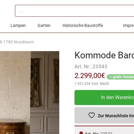
Products
search
Lampen
Garten
Historische Baustoffe
Impre
k 1780 Nussbaum
Kommode Bar
Art. Nr.:
23543
2.299,00
€
+ gratis Versa
1.931,93
€
Exkl. MwSt.
Kommode
In den Warenko
Barock
1780
Nussbaum
Zur Wunschliste h
Menge
Art. Nr:
23543