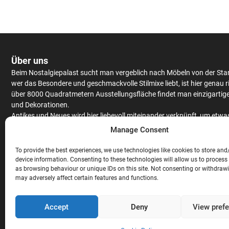
Über uns
Beim Nostalgiepalast sucht man vergeblich nach Möbeln von der Sta
wer das Besondere und geschmackvolle Stilmixe liebt, ist hier genau r
über 8000 Quadratmetern Ausstellungsfläche findet man einzigartig
und Dekorationen.
Antikes
und Neues wird hier liebevoll miteinander verknüpft, um etwa
Einzigartiges zu kreieren.
Schränke
und
Tische
werden aus massiv Eic
Manage Consent
Mango
– oder Teakholz angeboten, hochwertiges Furnier findet man 
antiken Stücken.
To provide the best experiences, we use technologies like cookies to store and
Neben
Couchgarnituren
,
Stühlen
,
Raritäten
und ausgefallenen
device information. Consenting to these technologies will allow us to process
as browsing behaviour or unique IDs on this site. Not consenting or withdraw
Gartendekorationen wird auch noch eine gigantische Auswahl an
Bar
may adversely affect certain features and functions.
Theken
angeboten. Hochwertige
Stehtische
und
Barhocker
, ausgefal
Lampen und exklusive
Wandverkleidungen
sind nicht nur für die geh
Gastronomie
, sondern auch für den privaten Gebrauch, perfekt geeig
Accept
Deny
View pref
Abgerundet wird das Sortiment mit exklusiven
Ladeneinrichtungen
di
Massivholz hergestellt werden.