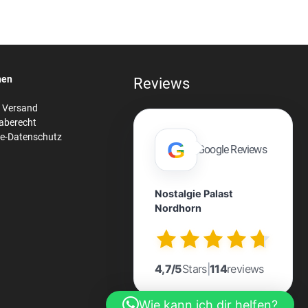
nen
Reviews
& Versand
aberecht
re-Datenschutz
G
Google Reviews
Nostalgie Palast
Nordhorn
n
4,7/5
Stars
|
114
reviews
Wie kann ich dir helfen?