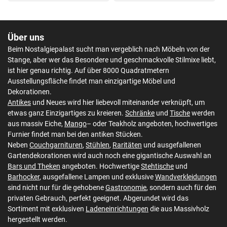
Über uns
Beim Nostalgiepalast sucht man vergeblich nach Möbeln von der
Stange, aber wer das Besondere und geschmackvolle Stilmixe liebt,
ist hier genau richtig. Auf über 8000 Quadratmetern
Ausstellungsfläche findet man einzigartige Möbel und
Dekorationen.
Antikes
und Neues wird hier liebevoll miteinander verknüpft, um
etwas ganz Einzigartiges zu kreieren.
Schränke
und
Tische
werden
aus massiv Eiche,
Mango
– oder Teakholz angeboten, hochwertiges
Furnier findet man bei den antiken Stücken.
Neben
Couchgarnituren
,
Stühlen
,
Raritäten
und ausgefallenen
Gartendekorationen wird auch noch eine gigantische Auswahl an
Bars und Theken
angeboten. Hochwertige
Stehtische
und
Barhocker
, ausgefallene Lampen und exklusive
Wandverkleidungen
sind nicht nur für die gehobene
Gastronomie
, sondern auch für den
privaten Gebrauch, perfekt geeignet. Abgerundet wird das
Sortiment mit exklusiven
Ladeneinrichtungen
die aus Massivholz
hergestellt werden.