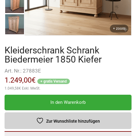
+ zoom
Kleiderschrank Schrank
Biedermeier 1850 Kiefer
Art. Nr.:
27883E
1.249,00
€
+ gratis Versand
1.049,58
€
Exkl. MwSt.
Kleiderschrank
In den Warenkorb
Schrank
Biedermeier
1850
Zur Wunschliste hinzufügen
Kiefer
Menge