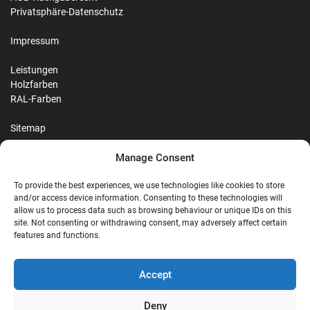
Privatsphäre-Datenschutz
Impressum
Leistungen
Holzfarben
RAL-Farben
Sitemap
Manage Consent
Reviews
To provide the best experiences, we use technologies like cookies to store
and/or access device information. Consenting to these technologies will
allow us to process data such as browsing behaviour or unique IDs on this
site. Not consenting or withdrawing consent, may adversely affect certain
G
features and functions.
Google Reviews
Accept
Nostalgie Palast Nordhorn
Deny