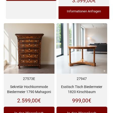
3.599,00
€
Informationen Anfragen
27573E
27947
Sekretär Hochkommode
Esstisch Tisch Biedermeier
Biedermeier 1790 Mahagoni
1820 Kirschbaum
2.599,00
€
999,00
€