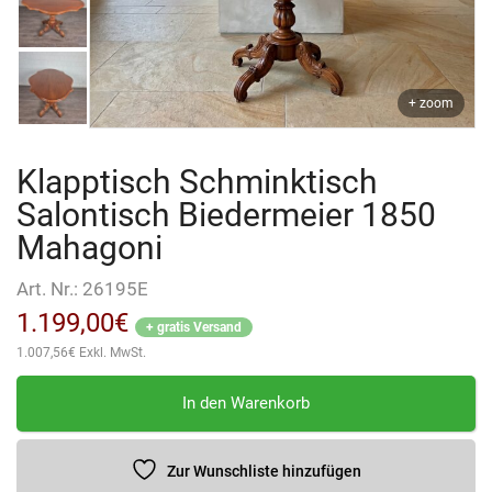
+ zoom
Klapptisch Schminktisch
Salontisch Biedermeier 1850
Mahagoni
Art. Nr.:
26195E
1.199,00
€
+ gratis Versand
1.007,56
€
Exkl. MwSt.
Klapptisch
In den Warenkorb
Schminktisch
Salontisch
Biedermeier
Zur Wunschliste hinzufügen