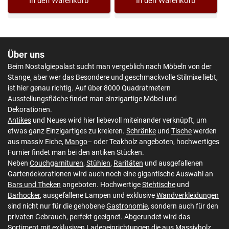
In den Warenkorb
In den Warenkorb
Über uns
Beim Nostalgiepalast sucht man vergeblich nach Möbeln von der
Stange, aber wer das Besondere und geschmackvolle Stilmixe liebt,
ist hier genau richtig. Auf über 8000 Quadratmetern
Ausstellungsfläche findet man einzigartige Möbel und
Dekorationen.
Antikes
und Neues wird hier liebevoll miteinander verknüpft, um
etwas ganz Einzigartiges zu kreieren.
Schränke
und
Tische
werden
aus massiv Eiche,
Mango
– oder Teakholz angeboten, hochwertiges
Furnier findet man bei den antiken Stücken.
Neben
Couchgarnituren
,
Stühlen
,
Raritäten
und ausgefallenen
Gartendekorationen wird auch noch eine gigantische Auswahl an
Bars und Theken
angeboten. Hochwertige
Stehtische
und
Barhocker
, ausgefallene Lampen und exklusive
Wandverkleidungen
sind nicht nur für die gehobene
Gastronomie
, sondern auch für den
privaten Gebrauch, perfekt geeignet. Abgerundet wird das
Sortiment mit exklusiven
Ladeneinrichtungen
die aus Massivholz