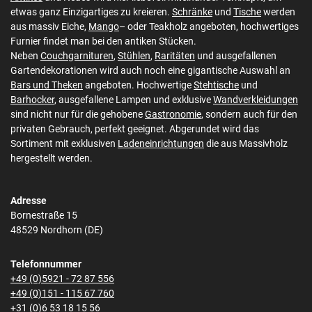
etwas ganz Einzigartiges zu kreieren.
Schränke
und
Tische
werden
aus massiv Eiche,
Mango
– oder Teakholz angeboten, hochwertiges
Furnier findet man bei den antiken Stücken.
Neben
Couchgarnituren
,
Stühlen
,
Raritäten
und ausgefallenen
Gartendekorationen wird auch noch eine gigantische Auswahl an
Bars und Theken
angeboten. Hochwertige
Stehtische
und
Barhocker
, ausgefallene Lampen und exklusive
Wandverkleidungen
sind nicht nur für die gehobene
Gastronomie
, sondern auch für den
privaten Gebrauch, perfekt geeignet. Abgerundet wird das
Sortiment mit exklusiven
Ladeneinrichtungen
die aus Massivholz
hergestellt werden.
Adresse
Bornestraße 15
48529 Nordhorn (DE)
Telefonnummer
+49 (0)5921 - 72 87 556
+49 (0)151 - 115 67 760
+31 (0)6 53 18 15 56