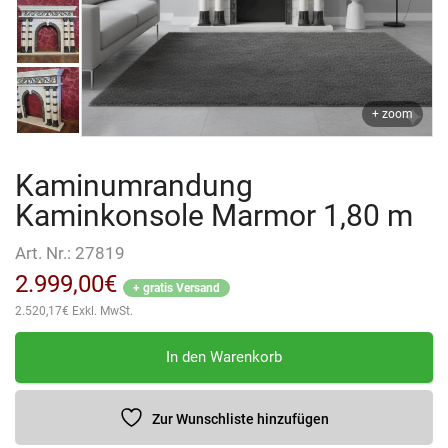
+ zoom
Kaminumrandung
Kaminkonsole Marmor 1,80 m
Art. Nr.:
27819
2.999,00
€
+ gratis Versand
2.520,17
€
Exkl. MwSt.
Kaminumrandung
In den Warenkorb
Kaminkonsole
Marmor
1,80
Zur Wunschliste hinzufügen
m