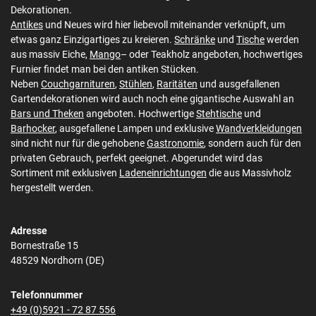
Dekorationen.
Antikes
und Neues wird hier liebevoll miteinander verknüpft, um
etwas ganz Einzigartiges zu kreieren.
Schränke
und
Tische
werden
aus massiv Eiche,
Mango
– oder Teakholz angeboten, hochwertiges
Furnier findet man bei den antiken Stücken.
Neben
Couchgarnituren
,
Stühlen
,
Raritäten
und ausgefallenen
Gartendekorationen wird auch noch eine gigantische Auswahl an
Bars und Theken
angeboten. Hochwertige
Stehtische
und
Barhocker
, ausgefallene Lampen und exklusive
Wandverkleidungen
sind nicht nur für die gehobene
Gastronomie
, sondern auch für den
privaten Gebrauch, perfekt geeignet. Abgerundet wird das
Sortiment mit exklusiven
Ladeneinrichtungen
die aus Massivholz
hergestellt werden.
Adresse
Bornestraße 15
48529 Nordhorn (DE)
Telefonnummer
+49 (0)5921 - 72 87 556