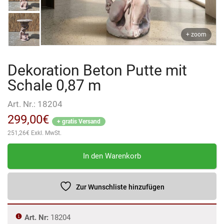
+ zoom
Dekoration Beton Putte mit
Schale 0,87 m
Art. Nr.:
18204
299,00
€
+ gratis Versand
251,26
€
Exkl. MwSt.
Dekoration
In den Warenkorb
Beton
Putte
mit
Zur Wunschliste hinzufügen
Schale
0,87
Art. Nr:
18204
m