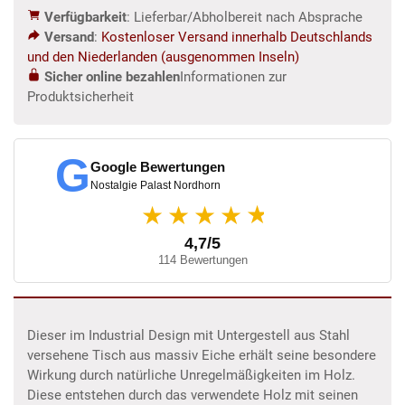
1,00
Verfügbarkeit
: Lieferbar/Abholbereit nach Absprache
m
Versand
:
Kostenloser Versand innerhalb Deutschlands
Menge
und den Niederlanden (ausgenommen Inseln)
Sicher online bezahlen
Informationen zur
Produktsicherheit
G
Google Bewertungen
Nostalgie Palast Nordhorn
★
★★★★
4,7/5
114 Bewertungen
Dieser im Industrial Design mit Untergestell aus Stahl
versehene Tisch aus massiv Eiche erhält seine besondere
Wirkung durch natürliche Unregelmäßigkeiten im Holz.
Diese entstehen durch das verwendete Holz mit seinen