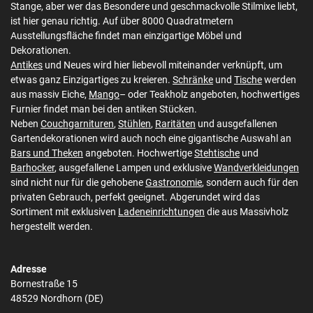
Stange, aber wer das Besondere und geschmackvolle Stilmixe liebt,
ist hier genau richtig. Auf über 8000 Quadratmetern
Ausstellungsfläche findet man einzigartige Möbel und
Dekorationen.
Antikes
und Neues wird hier liebevoll miteinander verknüpft, um
etwas ganz Einzigartiges zu kreieren.
Schränke
und
Tische
werden
aus massiv Eiche,
Mango
– oder Teakholz angeboten, hochwertiges
Furnier findet man bei den antiken Stücken.
Neben
Couchgarnituren
,
Stühlen
,
Raritäten
und ausgefallenen
Gartendekorationen wird auch noch eine gigantische Auswahl an
Bars und Theken
angeboten. Hochwertige
Stehtische
und
Barhocker
, ausgefallene Lampen und exklusive
Wandverkleidungen
sind nicht nur für die gehobene
Gastronomie
, sondern auch für den
privaten Gebrauch, perfekt geeignet. Abgerundet wird das
Sortiment mit exklusiven
Ladeneinrichtungen
die aus Massivholz
hergestellt werden.
Adresse
Bornestraße 15
48529 Nordhorn (DE)