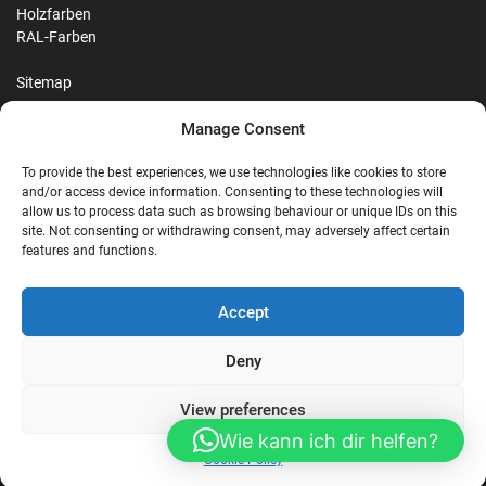
Holzfarben
RAL-Farben
Sitemap
Manage Consent
Reviews
To provide the best experiences, we use technologies like cookies to store
and/or access device information. Consenting to these technologies will
allow us to process data such as browsing behaviour or unique IDs on this
site. Not consenting or withdrawing consent, may adversely affect certain
G
features and functions.
Google Reviews
Accept
Nostalgie Palast Nordhorn
Deny
View preferences
4,7/5
Stars
|
114
reviews
Wie kann ich dir helfen?
Cookie Policy