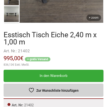
+ zoom
Esstisch Tisch Eiche 2,40 m x
1,00 m
Art. Nr.:
21402
995,00
€
+ gratis Versand
836,13
€
Exkl. MwSt.
Esstisch
In den Warenkorb
Tisch
Eiche
2,40
Zur Wunschliste hinzufügen
m
x
Art. Nr:
21402