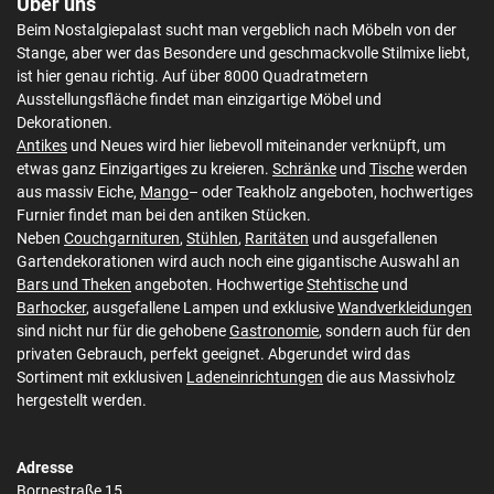
Über uns
Beim Nostalgiepalast sucht man vergeblich nach Möbeln von der
Stange, aber wer das Besondere und geschmackvolle Stilmixe liebt,
ist hier genau richtig. Auf über 8000 Quadratmetern
Ausstellungsfläche findet man einzigartige Möbel und
Dekorationen.
Antikes
und Neues wird hier liebevoll miteinander verknüpft, um
etwas ganz Einzigartiges zu kreieren.
Schränke
und
Tische
werden
aus massiv Eiche,
Mango
– oder Teakholz angeboten, hochwertiges
Furnier findet man bei den antiken Stücken.
Neben
Couchgarnituren
,
Stühlen
,
Raritäten
und ausgefallenen
Gartendekorationen wird auch noch eine gigantische Auswahl an
Bars und Theken
angeboten. Hochwertige
Stehtische
und
Barhocker
, ausgefallene Lampen und exklusive
Wandverkleidungen
sind nicht nur für die gehobene
Gastronomie
, sondern auch für den
privaten Gebrauch, perfekt geeignet. Abgerundet wird das
Sortiment mit exklusiven
Ladeneinrichtungen
die aus Massivholz
hergestellt werden.
Adresse
Bornestraße 15