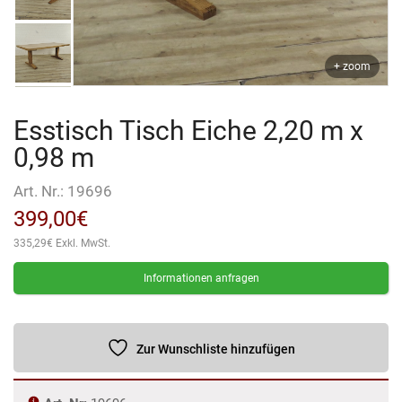
+ zoom
Esstisch Tisch Eiche 2,20 m x
0,98 m
Art. Nr.:
19696
399,00
€
335,29
€
Exkl. MwSt.
Informationen anfragen
Zur Wunschliste hinzufügen