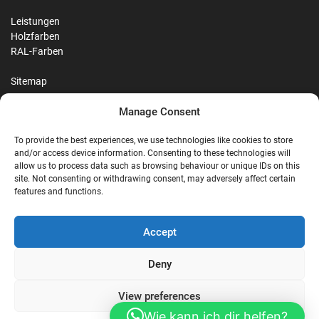
Leistungen
Holzfarben
RAL-Farben
Sitemap
Manage Consent
Reviews
To provide the best experiences, we use technologies like cookies to store
and/or access device information. Consenting to these technologies will
allow us to process data such as browsing behaviour or unique IDs on this
site. Not consenting or withdrawing consent, may adversely affect certain
G
features and functions.
Google Reviews
Accept
Nostalgie Palast Nordhorn
Deny
View preferences
4,7/5
Stars
|
114
reviews
Wie kann ich dir helfen?