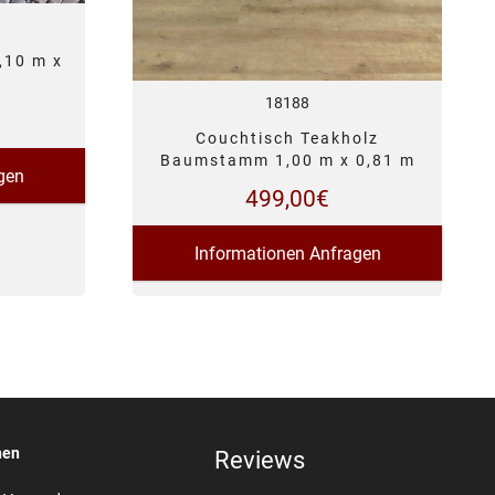
,10 m x
18188
Couchtisch Teakholz
Baumstamm 1,00 m x 0,81 m
gen
499,00
€
Informationen Anfragen
nen
Reviews