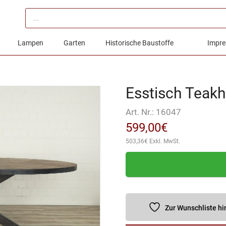
Products
search
Lampen
Garten
Historische Baustoffe
Impre
Esstisch Teakh
Art. Nr.:
16047
599,00
€
503,36
€
Exkl. MwSt.
Zur Wunschliste h