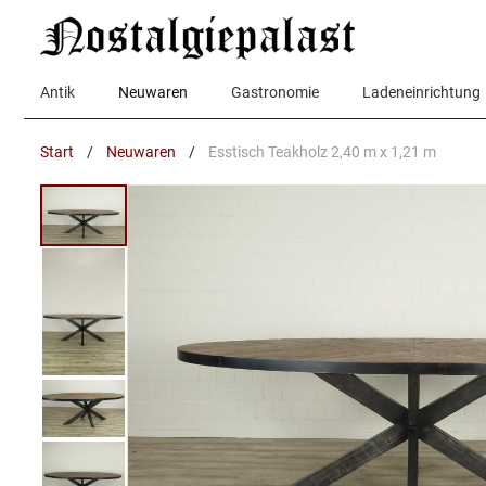
Zum
Inhalt
springen
Antik
Neuwaren
Gastronomie
Ladeneinrichtung
Start
/
Neuwaren
/
Esstisch Teakholz 2,40 m x 1,21 m