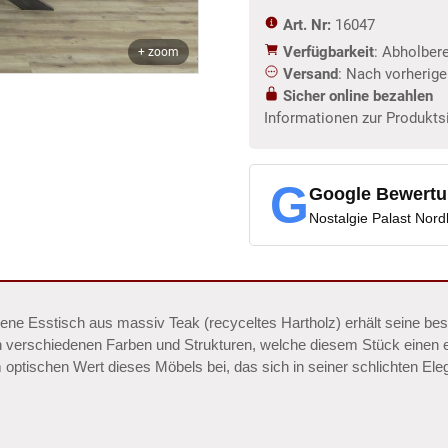
Art. Nr:
16047
Verfügbarkeit
: Abholber
+ zoom
Versand
: Nach vorherig
Sicher online bezahlen
Informationen zur Produkts
G
Google Bewert
Nostalgie Palast Nor
sehene Esstisch aus massiv Teak (recyceltes Hartholz) erhält seine 
n verschiedenen Farben und Strukturen, welche diesem Stück einen e
ptischen Wert dieses Möbels bei, das sich in seiner schlichten Ele