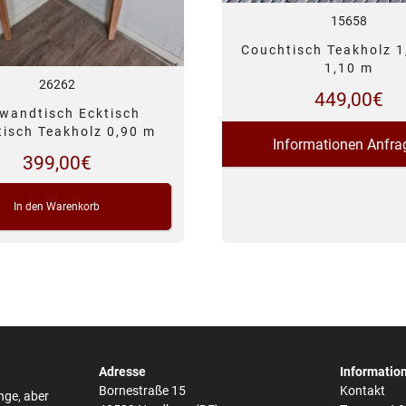
15658
Couchtisch Teakholz 1
1,10 m
26262
449,00
€
wandtisch Ecktisch
isch Teakholz 0,90 m
Informationen Anfra
399,00
€
In den Warenkorb
Adresse
Informatio
Bornestraße 15
Kontakt
nge, aber