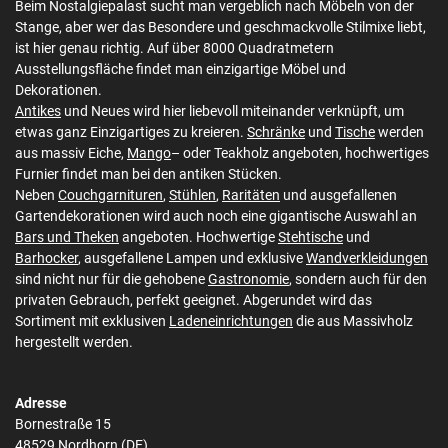
Beim Nostalgiepalast sucht man vergeblich nach Möbeln von der
Stange, aber wer das Besondere und geschmackvolle Stilmixe liebt,
ist hier genau richtig. Auf über 8000 Quadratmetern
Ausstellungsfläche findet man einzigartige Möbel und
Dekorationen.
Antikes
und Neues wird hier liebevoll miteinander verknüpft, um
etwas ganz Einzigartiges zu kreieren.
Schränke
und
Tische
werden
aus massiv Eiche,
Mango
– oder Teakholz angeboten, hochwertiges
Furnier findet man bei den antiken Stücken.
Neben
Couchgarnituren
,
Stühlen
,
Raritäten
und ausgefallenen
Gartendekorationen wird auch noch eine gigantische Auswahl an
Bars und Theken
angeboten. Hochwertige
Stehtische
und
Barhocker
, ausgefallene Lampen und exklusive
Wandverkleidungen
sind nicht nur für die gehobene
Gastronomie
, sondern auch für den
privaten Gebrauch, perfekt geeignet. Abgerundet wird das
Sortiment mit exklusiven
Ladeneinrichtungen
die aus Massivholz
hergestellt werden.
Adresse
Bornestraße 15
48529 Nordhorn (DE)