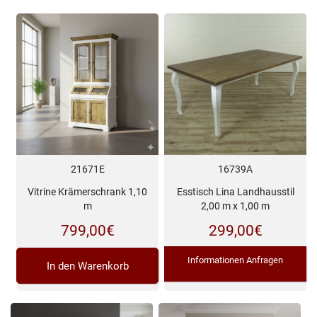
16739A
21671E
Esstisch Lina Landhausstil
Vitrine Krämerschrank 1,10
2,00 m x 1,00 m
m
299,00
€
799,00
€
Informationen Anfragen
In den Warenkorb