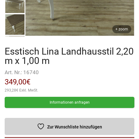
+ zoom
Esstisch Lina Landhausstil 2,20
m x 1,00 m
Art. Nr.:
16740
349,00
€
293,28
€
Exkl. MwSt.
Informationen anfragen
Zur Wunschliste hinzufügen