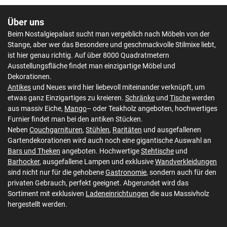
Über uns
Beim Nostalgiepalast sucht man vergeblich nach Möbeln von der
Stange, aber wer das Besondere und geschmackvolle Stilmixe liebt,
ist hier genau richtig. Auf über 8000 Quadratmetern
Ausstellungsfläche findet man einzigartige Möbel und
Dekorationen.
Antikes
und Neues wird hier liebevoll miteinander verknüpft, um
etwas ganz Einzigartiges zu kreieren.
Schränke
und
Tische
werden
aus massiv Eiche,
Mango
– oder Teakholz angeboten, hochwertiges
Furnier findet man bei den antiken Stücken.
Neben
Couchgarnituren
,
Stühlen
,
Raritäten
und ausgefallenen
Gartendekorationen wird auch noch eine gigantische Auswahl an
Bars und Theken
angeboten. Hochwertige
Stehtische
und
Barhocker
, ausgefallene Lampen und exklusive
Wandverkleidungen
sind nicht nur für die gehobene
Gastronomie
, sondern auch für den
privaten Gebrauch, perfekt geeignet. Abgerundet wird das
Sortiment mit exklusiven
Ladeneinrichtungen
die aus Massivholz
hergestellt werden.