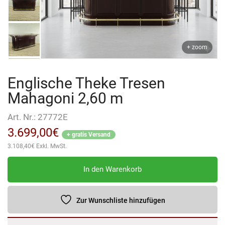
+ zoom
Englische Theke Tresen
Mahagoni 2,60 m
Art. Nr.:
27772E
3.699,00
€
+ gratis Versand
3.108,40
€
Exkl. MwSt.
Englische
In den Warenkorb
Theke
Tresen
Mahagoni
Zur Wunschliste hinzufügen
2,60
m