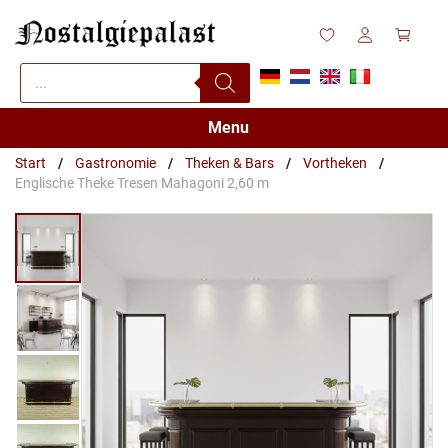
Zum
Inhalt
springen
Products
search
Menu
Start
/
Gastronomie
/
Theken & Bars
/
Vortheken
/
Englische Theke Tresen Mahagoni 2,60 m