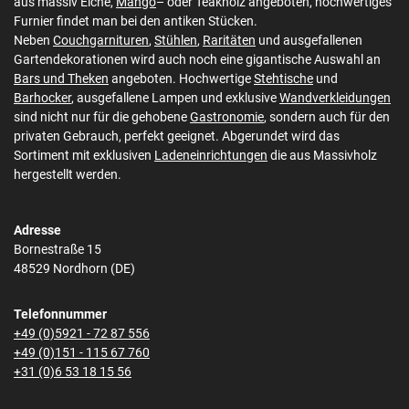
aus massiv Eiche,
Mango
– oder Teakholz angeboten, hochwertiges
Furnier findet man bei den antiken Stücken.
Neben
Couchgarnituren
,
Stühlen
,
Raritäten
und ausgefallenen
Gartendekorationen wird auch noch eine gigantische Auswahl an
Bars und Theken
angeboten. Hochwertige
Stehtische
und
Barhocker
, ausgefallene Lampen und exklusive
Wandverkleidungen
sind nicht nur für die gehobene
Gastronomie
, sondern auch für den
privaten Gebrauch, perfekt geeignet. Abgerundet wird das
Sortiment mit exklusiven
Ladeneinrichtungen
die aus Massivholz
hergestellt werden.
Adresse
Bornestraße 15
48529 Nordhorn (DE)
Telefonnummer
+49 (0)5921 - 72 87 556
+49 (0)151 - 115 67 760
+31 (0)6 53 18 15 56