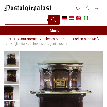
Zum
Inhalt
springen
Products
search
Menu
Start
/
Gastronomie
/
Theken & Bars
/
Theken nach Maß
/
Englische Bar Theke Mahagoni 2,00 m