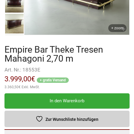
+ zoom
Empire Bar Theke Tresen
Mahagoni 2,70 m
Art. Nr.:
18553E
3.999,00
€
+ gratis Versand
3.360,50
€
Exkl. MwSt.
Empire
In den Warenkorb
Bar
Theke
Tresen
Zur Wunschliste hinzufügen
Mahagoni
2,70