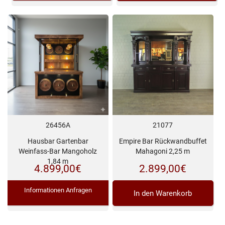
21077
26456A
Empire Bar Rückwandbuffet
Hausbar Gartenbar
Mahagoni 2,25 m
Weinfass-Bar Mangoholz
1,84 m
2.899,00
€
4.899,00
€
Informationen Anfragen
In den Warenkorb