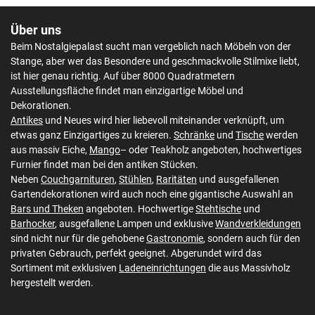
Über uns
Beim Nostalgiepalast sucht man vergeblich nach Möbeln von der
Stange, aber wer das Besondere und geschmackvolle Stilmixe liebt,
ist hier genau richtig. Auf über 8000 Quadratmetern
Ausstellungsfläche findet man einzigartige Möbel und
Dekorationen.
Antikes
und Neues wird hier liebevoll miteinander verknüpft, um
etwas ganz Einzigartiges zu kreieren.
Schränke
und
Tische
werden
aus massiv Eiche,
Mango
– oder Teakholz angeboten, hochwertiges
Furnier findet man bei den antiken Stücken.
Neben
Couchgarnituren
,
Stühlen
,
Raritäten
und ausgefallenen
Gartendekorationen wird auch noch eine gigantische Auswahl an
Bars und Theken
angeboten. Hochwertige
Stehtische
und
Barhocker
, ausgefallene Lampen und exklusive
Wandverkleidungen
sind nicht nur für die gehobene
Gastronomie
, sondern auch für den
privaten Gebrauch, perfekt geeignet. Abgerundet wird das
Sortiment mit exklusiven
Ladeneinrichtungen
die aus Massivholz
hergestellt werden.