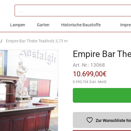
Products
search
Lampen
Garten
Historische Baustoffe
Impre
/
Empire Bar Theke Teakholz 3,73 m
Empire Bar Th
Art. Nr.:
13068
10.699,00
€
8.990,76
€
Exkl. MwSt.
Zur Wunschliste h