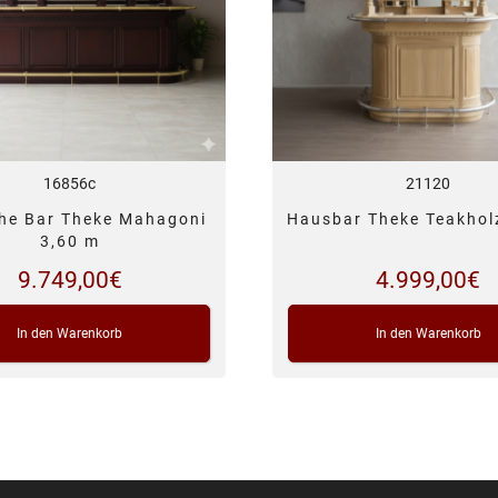
16856c
21120
che Bar Theke Mahagoni
Hausbar Theke Teakhol
3,60 m
9.749,00
€
4.999,00
€
In den Warenkorb
In den Warenkorb