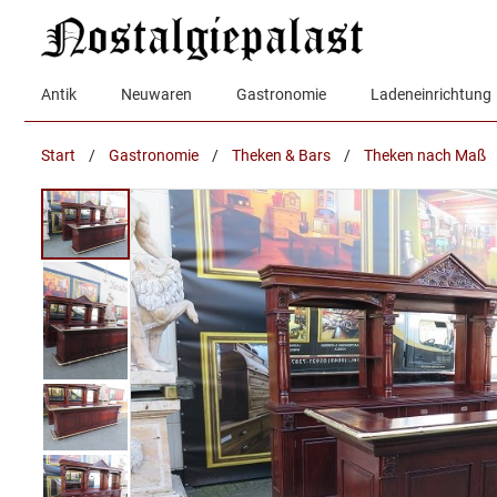
Zum
Inhalt
springen
Antik
Neuwaren
Gastronomie
Ladeneinrichtung
Start
/
Gastronomie
/
Theken & Bars
/
Theken nach Maß