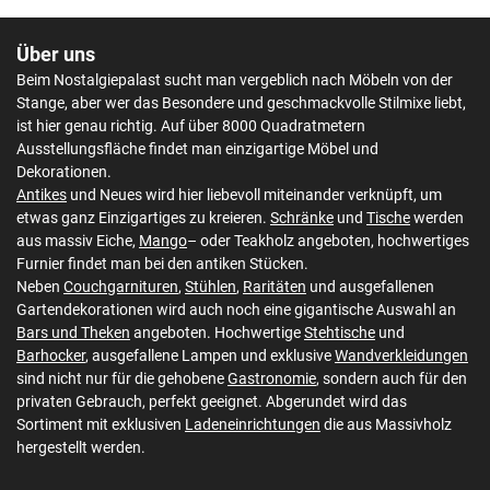
Über uns
Beim Nostalgiepalast sucht man vergeblich nach Möbeln von der
Stange, aber wer das Besondere und geschmackvolle Stilmixe liebt,
ist hier genau richtig. Auf über 8000 Quadratmetern
Ausstellungsfläche findet man einzigartige Möbel und
Dekorationen.
Antikes
und Neues wird hier liebevoll miteinander verknüpft, um
etwas ganz Einzigartiges zu kreieren.
Schränke
und
Tische
werden
aus massiv Eiche,
Mango
– oder Teakholz angeboten, hochwertiges
Furnier findet man bei den antiken Stücken.
Neben
Couchgarnituren
,
Stühlen
,
Raritäten
und ausgefallenen
Gartendekorationen wird auch noch eine gigantische Auswahl an
Bars und Theken
angeboten. Hochwertige
Stehtische
und
Barhocker
, ausgefallene Lampen und exklusive
Wandverkleidungen
sind nicht nur für die gehobene
Gastronomie
, sondern auch für den
privaten Gebrauch, perfekt geeignet. Abgerundet wird das
Sortiment mit exklusiven
Ladeneinrichtungen
die aus Massivholz
hergestellt werden.