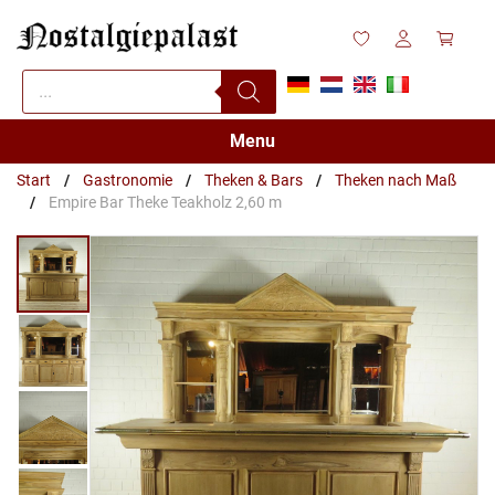
Zum
Inhalt
springen
Products
search
Menu
Start
/
Gastronomie
/
Theken & Bars
/
Theken nach Maß
/
Empire Bar Theke Teakholz 2,60 m