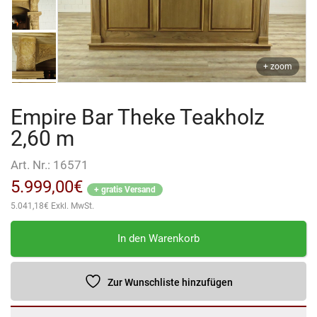
+ zoom
Empire Bar Theke Teakholz
2,60 m
Art. Nr.:
16571
5.999,00
€
+ gratis Versand
5.041,18
€
Exkl. MwSt.
Empire
In den Warenkorb
Bar
Theke
Teakholz
Zur Wunschliste hinzufügen
2,60
m