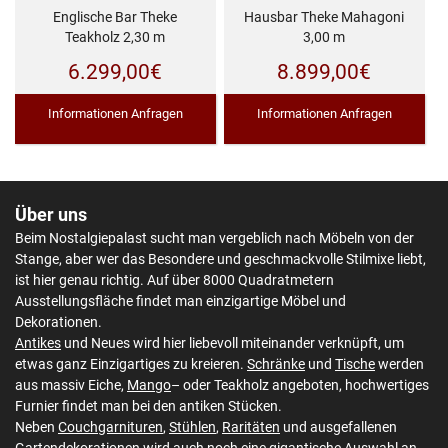
Englische Bar Theke
Hausbar Theke Mahagoni
Teakholz 2,30 m
3,00 m
6.299,00
€
8.899,00
€
Informationen Anfragen
Informationen Anfragen
Über uns
Beim Nostalgiepalast sucht man vergeblich nach Möbeln von der
Stange, aber wer das Besondere und geschmackvolle Stilmixe liebt,
ist hier genau richtig. Auf über 8000 Quadratmetern
Ausstellungsfläche findet man einzigartige Möbel und
Dekorationen.
Antikes
und Neues wird hier liebevoll miteinander verknüpft, um
etwas ganz Einzigartiges zu kreieren.
Schränke
und
Tische
werden
aus massiv Eiche,
Mango
– oder Teakholz angeboten, hochwertiges
Furnier findet man bei den antiken Stücken.
Neben
Couchgarnituren
,
Stühlen
,
Raritäten
und ausgefallenen