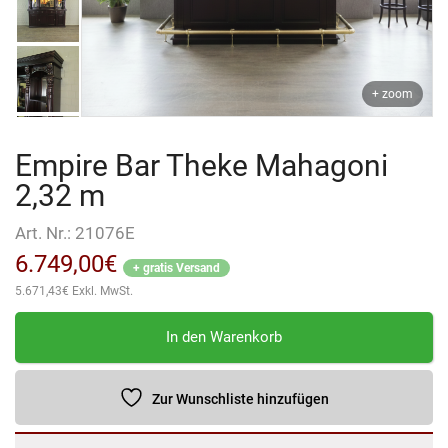
+ zoom
Empire Bar Theke Mahagoni
2,32 m
Art. Nr.:
21076E
6.749,00
€
+ gratis Versand
5.671,43
€
Exkl. MwSt.
Empire
In den Warenkorb
Bar
Theke
Mahagoni
Zur Wunschliste hinzufügen
2,32
m