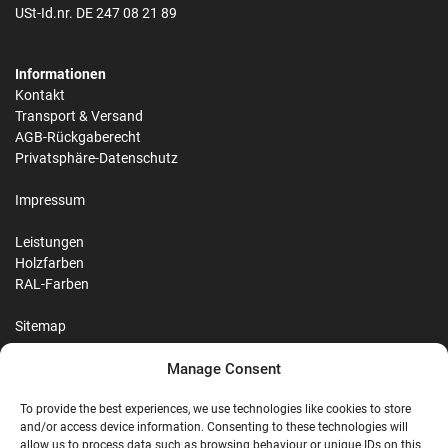
USt-Id.nr. DE 247 08 21 89
Informationen
Kontakt
Transport & Versand
AGB-Rückgaberecht
Privatsphäre-Datenschutz
Impressum
Leistungen
Holzfarben
RAL-Farben
Sitemap
Manage Consent
Reviews
To provide the best experiences, we use technologies like cookies to store
and/or access device information. Consenting to these technologies will
allow us to process data such as browsing behaviour or unique IDs on this