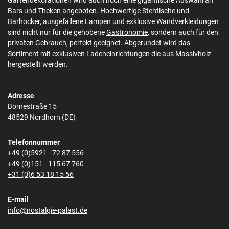
Gartendekorationen wird auch noch eine gigantische Auswahl an
Bars und Theken
angeboten. Hochwertige
Stehtische
und
Barhocker
, ausgefallene Lampen und exklusive
Wandverkleidungen
sind nicht nur für die gehobene
Gastronomie
, sondern auch für den
privaten Gebrauch, perfekt geeignet. Abgerundet wird das
Sortiment mit exklusiven
Ladeneinrichtungen
die aus Massivholz
hergestellt werden.
Adresse
Bornestraße 15
48529 Nordhorn (DE)
Telefonnummer
+49 (0)5921 - 72 87 556
+49 (0)151 - 115 67 760
+31 (0)6 53 18 15 56
E-mail
info@nostalgie-palast.de