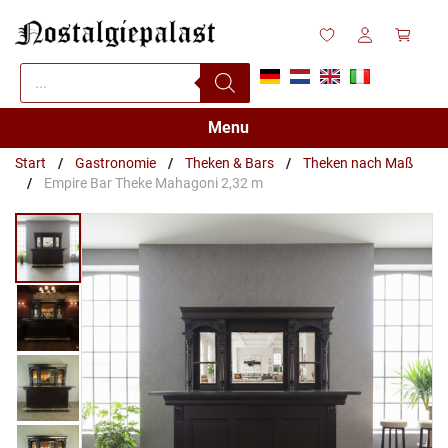
Zum
Inhalt
springen
Products
search
Menu
Start
/
Gastronomie
/
Theken & Bars
/
Theken nach Maß
/
Empire Bar Theke Mahagoni 2,32 m