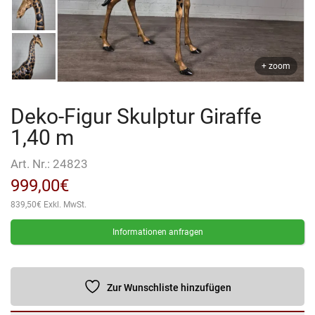
+ zoom
Deko-Figur Skulptur Giraffe
1,40 m
Art. Nr.:
24823
999,00
€
839,50
€
Exkl. MwSt.
Informationen anfragen
Zur Wunschliste hinzufügen