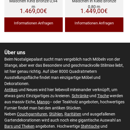
Mädchen Kind Bronze 0,94
Mädchen in Kleid Bronze
m
0,80 m
1.469,00
€
1.449,00
€
Informationen Anfragen
Informationen Anfragen
Über uns
Beim Nostalgiepalast sucht man vergeblich nach Möbeln von der
Stange, aber wer das Besondere und geschmackvolle Stilmixe liebt,
ist hier genau richtig. Auf über 8000 Quadratmetern
Ausstellungsfläche findet man einzigartige Möbel und
Dekorationen.
Antikes
und Neues wird hier liebevoll miteinander verknüpft, um
etwas ganz Einzigartiges zu kreieren.
Schränke
und
Tische
werden
aus massiv Eiche,
Mango
– oder Teakholz angeboten, hochwertiges
Furnier findet man bei den antiken Stücken.
Neben
Couchgarnituren
,
Stühlen
,
Raritäten
und ausgefallenen
Gartendekorationen wird auch noch eine gigantische Auswahl an
Bars und Theken
angeboten. Hochwertige
Stehtische
und