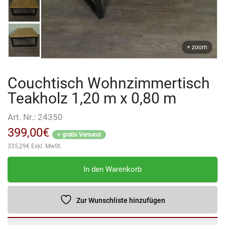
+ zoom
Couchtisch Wohnzimmertisch
Teakholz 1,20 m x 0,80 m
Art. Nr.:
24350
399,00
€
+ gratis Versand
335,29
€
Exkl. MwSt.
Couchtisch
In den Warenkorb
Wohnzimmertisch
Teakholz
1,20
Zur Wunschliste hinzufügen
m
x