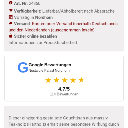
Art. Nr:
24350
0,80
Verfügbarkeit
: Lieferbar/Abholbereit nach Absprache
m
Vorrätig in
Nordhorn
Menge
Versand
:
Kostenloser Versand innerhalb Deutschlands
und den Niederlanden (ausgenommen Inseln)
Sicher online bezahlen
Informationen zur Produktsicherheit
G
Google Bewertungen
Nostalgie Palast Nordhorn
★
★★★★
4,7/5
114 Bewertungen
Dieser einzigartig gestaltete Couchtisch aus massiv
Teakholz (Hartholz) erhält seine besondere Wirkung durch