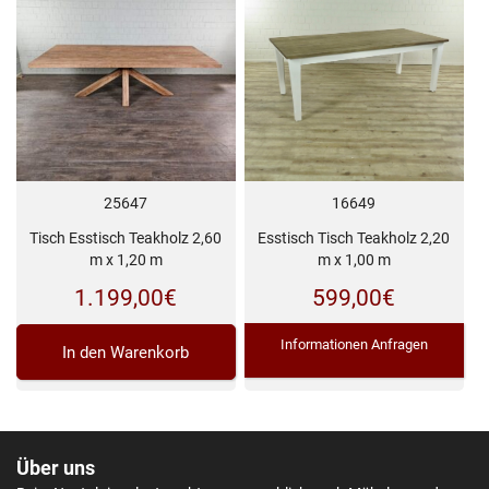
16649
25647
Esstisch Tisch Teakholz 2,20
Tisch Esstisch Teakholz 2,60
m x 1,00 m
m x 1,20 m
599,00
€
1.199,00
€
Informationen Anfragen
In den Warenkorb
Über uns