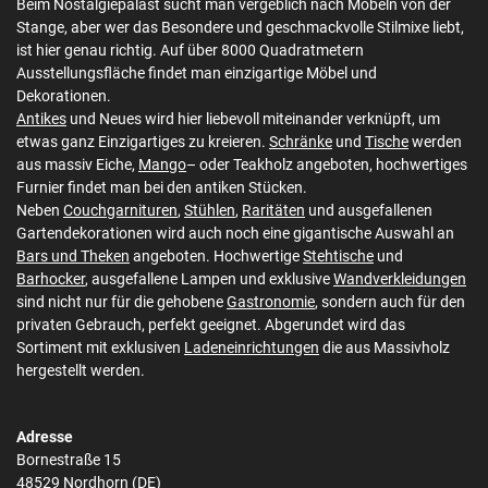
Beim Nostalgiepalast sucht man vergeblich nach Möbeln von der
Stange, aber wer das Besondere und geschmackvolle Stilmixe liebt,
ist hier genau richtig. Auf über 8000 Quadratmetern
Ausstellungsfläche findet man einzigartige Möbel und
Dekorationen.
Antikes
und Neues wird hier liebevoll miteinander verknüpft, um
etwas ganz Einzigartiges zu kreieren.
Schränke
und
Tische
werden
aus massiv Eiche,
Mango
– oder Teakholz angeboten, hochwertiges
Furnier findet man bei den antiken Stücken.
Neben
Couchgarnituren
,
Stühlen
,
Raritäten
und ausgefallenen
Gartendekorationen wird auch noch eine gigantische Auswahl an
Bars und Theken
angeboten. Hochwertige
Stehtische
und
Barhocker
, ausgefallene Lampen und exklusive
Wandverkleidungen
sind nicht nur für die gehobene
Gastronomie
, sondern auch für den
privaten Gebrauch, perfekt geeignet. Abgerundet wird das
Sortiment mit exklusiven
Ladeneinrichtungen
die aus Massivholz
hergestellt werden.
Adresse
Bornestraße 15
48529 Nordhorn (DE)