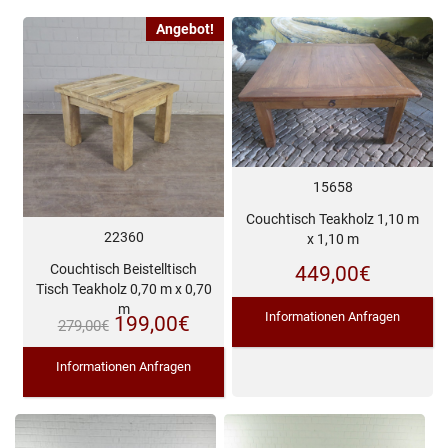
Angebot!
15658
Couchtisch Teakholz 1,10 m
22360
x 1,10 m
Couchtisch Beistelltisch
449,00
€
Tisch Teakholz 0,70 m x 0,70
m
Informationen Anfragen
Ursprünglicher
Aktueller
199,00
€
279,00
€
Preis
Preis
Informationen Anfragen
war:
ist:
279,00€
199,00€.