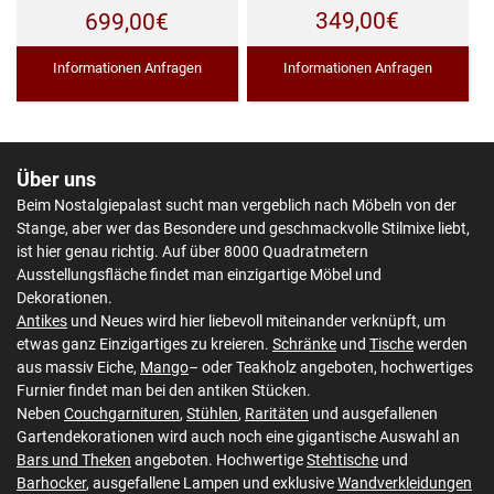
349,00
€
699,00
€
Informationen Anfragen
Informationen Anfragen
Über uns
Beim Nostalgiepalast sucht man vergeblich nach Möbeln von der
Stange, aber wer das Besondere und geschmackvolle Stilmixe liebt,
ist hier genau richtig. Auf über 8000 Quadratmetern
Ausstellungsfläche findet man einzigartige Möbel und
Dekorationen.
Antikes
und Neues wird hier liebevoll miteinander verknüpft, um
etwas ganz Einzigartiges zu kreieren.
Schränke
und
Tische
werden
aus massiv Eiche,
Mango
– oder Teakholz angeboten, hochwertiges
Furnier findet man bei den antiken Stücken.
Neben
Couchgarnituren
,
Stühlen
,
Raritäten
und ausgefallenen
Gartendekorationen wird auch noch eine gigantische Auswahl an
Bars und Theken
angeboten. Hochwertige
Stehtische
und
Barhocker
, ausgefallene Lampen und exklusive
Wandverkleidungen