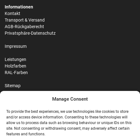
Informationen
Kontakt
Transport & Versand
AGB-Rückgaberecht
Privatsphäre-Datenschutz
Impressum
Leistungen
Holzfarben
RAL-Farben
Sitemap
Manage Consent
Reviews
To provide the best experiences, we use technologies like cookies to store
and/or access device information. Consenting to these technologies will
allow us to process data such as browsing behaviour or unique IDs on this
site. Not consenting or withdrawing consent, may adversely affect certain
G
features and functions.
Google Reviews