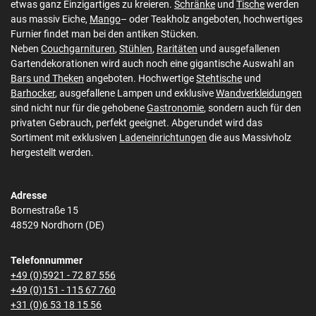
etwas ganz Einzigartiges zu kreieren.
Schränke
und
Tische
werden
aus massiv Eiche,
Mango
– oder Teakholz angeboten, hochwertiges
Furnier findet man bei den antiken Stücken.
Neben
Couchgarnituren
,
Stühlen
,
Raritäten
und ausgefallenen
Gartendekorationen wird auch noch eine gigantische Auswahl an
Bars und Theken
angeboten. Hochwertige
Stehtische
und
Barhocker
, ausgefallene Lampen und exklusive
Wandverkleidungen
sind nicht nur für die gehobene
Gastronomie
, sondern auch für den
privaten Gebrauch, perfekt geeignet. Abgerundet wird das
Sortiment mit exklusiven
Ladeneinrichtungen
die aus Massivholz
hergestellt werden.
Adresse
Bornestraße 15
48529 Nordhorn (DE)
Telefonnummer
+49 (0)5921 - 72 87 556
+49 (0)151 - 115 67 760
+31 (0)6 53 18 15 56