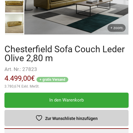
+ zoom
Chesterfield Sofa Couch Leder
Olive 2,80 m
Art. Nr.:
27823
4.499,00
€
+ gratis Versand
3.780,67
€
Exkl. MwSt.
Chesterfield
In den Warenkorb
Sofa
Couch
Leder
Zur Wunschliste hinzufügen
Olive
2,80