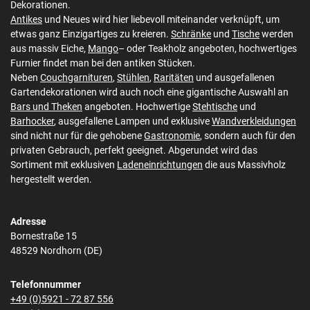
Dekorationen.
Antikes
und Neues wird hier liebevoll miteinander verknüpft, um
etwas ganz Einzigartiges zu kreieren.
Schränke
und
Tische
werden
aus massiv Eiche,
Mango
– oder Teakholz angeboten, hochwertiges
Furnier findet man bei den antiken Stücken.
Neben
Couchgarnituren
,
Stühlen
,
Raritäten
und ausgefallenen
Gartendekorationen wird auch noch eine gigantische Auswahl an
Bars und Theken
angeboten. Hochwertige
Stehtische
und
Barhocker
, ausgefallene Lampen und exklusive
Wandverkleidungen
sind nicht nur für die gehobene
Gastronomie
, sondern auch für den
privaten Gebrauch, perfekt geeignet. Abgerundet wird das
Sortiment mit exklusiven
Ladeneinrichtungen
die aus Massivholz
hergestellt werden.
Adresse
Bornestraße 15
48529 Nordhorn (DE)
Telefonnummer
+49 (0)5921 - 72 87 556