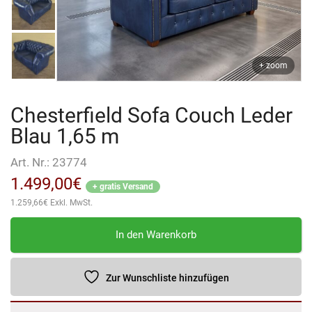
+ zoom
Chesterfield Sofa Couch Leder
Blau 1,65 m
Art. Nr.:
23774
1.499,00
€
+ gratis Versand
1.259,66
€
Exkl. MwSt.
Chesterfield
In den Warenkorb
Sofa
Couch
Leder
Zur Wunschliste hinzufügen
Blau
1,65