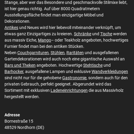
Stange, aber wer das Besondere und geschmackvolle Stilmixe liebt,
ist hier genau richtig. Auf über 8000 Quadratmetern
Ausstellungsfläche findet man einzigartige Möbel und
Dekorationen.
Antikes
und Neues wird hier liebevoll miteinander verknüpft, um
etwas ganz Einzigartiges zu kreieren.
Schränke
und
Tische
werden
aus massiv Eiche,
Mango
– oder Teakholz angeboten, hochwertiges
Furnier findet man bei den antiken Stücken.
Neben
Couchgarnituren
,
Stühlen
,
Raritäten
und ausgefallenen
Gartendekorationen wird auch noch eine gigantische Auswahl an
Bars und Theken
angeboten. Hochwertige
Stehtische
und
Barhocker
, ausgefallene Lampen und exklusive
Wandverkleidungen
sind nicht nur für die gehobene
Gastronomie
, sondern auch für den
privaten Gebrauch, perfekt geeignet. Abgerundet wird das
Sortiment mit exklusiven
Ladeneinrichtungen
die aus Massivholz
hergestellt werden.
Adresse
Bornestraße 15
48529 Nordhorn (DE)