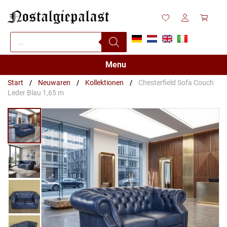
Zum
Inhalt
springen
Products
search
Menu
Start
/
Neuwaren
/
Kollektionen
/
Chesterfield Sofa Couch
Leder Blau 1,65 m