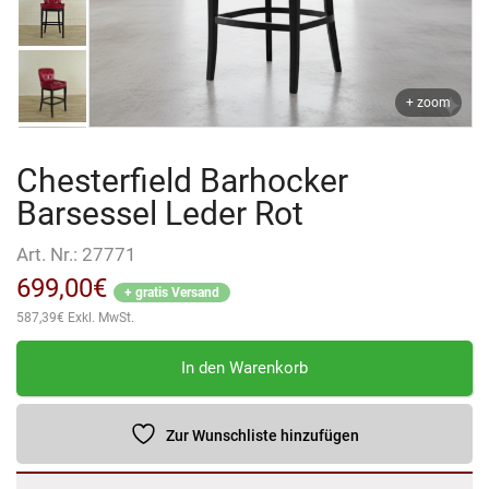
+ zoom
Chesterfield Barhocker
Barsessel Leder Rot
Art. Nr.:
27771
699,00
€
+ gratis Versand
587,39
€
Exkl. MwSt.
Chesterfield
In den Warenkorb
Barhocker
Barsessel
Leder
Zur Wunschliste hinzufügen
Rot
Menge