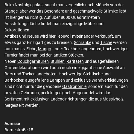
Beim Nostalgiepalast sucht man vergeblich nach Möbeln von der
Stange, aber wer das Besondere und geschmackvolle Stilmixe liebt,
ist hier genau richtig. Auf über 8000 Quadratmetern
Ausstellungsfläche findet man einzigartige Möbel und
Dekorationen.
Antikes
und Neues wird hier liebevoll miteinander verknüpft, um
etwas ganz Einzigartiges zu kreieren.
Schränke
und
Tische
werden
aus massiv Eiche,
Mango
– oder Teakholz angeboten, hochwertiges
Furnier findet man bei den antiken Stücken.
Neben
Couchgarnituren
,
Stühlen
,
Raritäten
und ausgefallenen
Gartendekorationen wird auch noch eine gigantische Auswahl an
Bars und Theken
angeboten. Hochwertige
Stehtische
und
Barhocker
, ausgefallene Lampen und exklusive
Wandverkleidungen
sind nicht nur für die gehobene
Gastronomie
, sondern auch für den
privaten Gebrauch, perfekt geeignet. Abgerundet wird das
Sortiment mit exklusiven
Ladeneinrichtungen
die aus Massivholz
hergestellt werden.
Adresse
Bornestraße 15