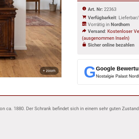
Menge
Art. Nr:
22363
Verfügbarkeit
: Lieferba
Vorrätig in
Nordhorn
Versand
:
Kostenloser Ve
(ausgenommen Inseln)
Sicher online bezahlen
G
Google Bewert
+ zoom
Nostalgie Palast Nor
on ca. 1880. Der Schrank befindet sich in einem sehr guten Zustan