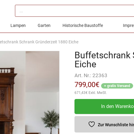
Products
search
Lampen
Garten
Historische Baustoffe
Impre
etschrank Schrank Gründerzeit 1880 Eiche
Buffetschrank 
Eiche
Art. Nr.:
22363
799,00
€
+ gratis Versand
671,43
€
Exkl. MwSt.
Buffetschrank
In den Warenko
Schrank
Gründerzeit
1880
Zur Wunschliste h
Eiche