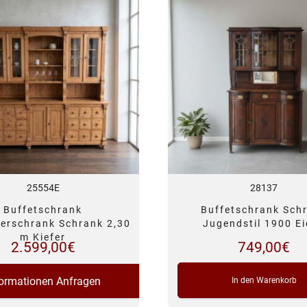
25554E
28137
Buffetschrank
Buffetschrank Sch
erschrank Schrank 2,30
Jugendstil 1900 E
m Kiefer
2.599,00
€
749,00
€
formationen Anfragen
In den Warenkorb