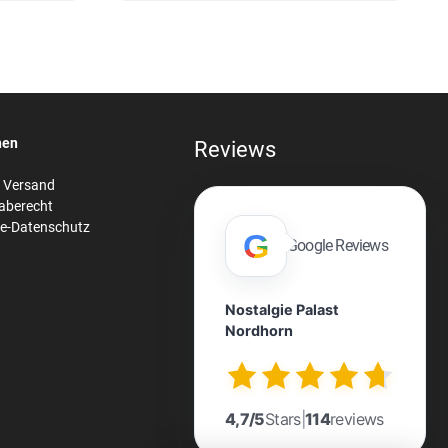
nen
Reviews
& Versand
aberecht
re-Datenschutz
G
Google Reviews
Nostalgie Palast
Nordhorn
n
4,7/5
Stars
|
114
reviews