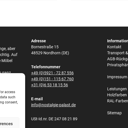
Adresse
Informatio
Bornestraße 15
Kontakt
nge, aber
48529 Nordhorn (DE)
Transport 
ichtig. Auf
AGB-Rückg
e Möbel
Privatsphä
Telefonnummer
s ganz
+49 (0)5921 - 72 87 556
Impressum
he,
+49 (0)151 - 115 67 760
bei den
+31 (0)6 53 18 15 56
Leistungen
/or access
Holzfarben
 data such
E-mail
RAL-Farbe
s und
ing consent,
info@nostalgie-palast.de
lene
Sitemap
obene
USt-Id.nr. DE 247 08 21 89
net.
erences
e aus