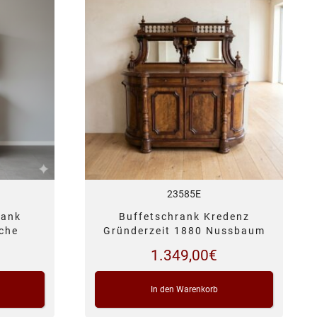
23585E
rank
Buffetschrank Kredenz
iche
Gründerzeit 1880 Nussbaum
1.349,00
€
In den Warenkorb