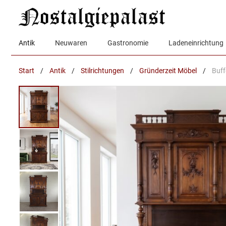
Zum
Inhalt
springen
Antik
Neuwaren
Gastronomie
Ladeneinrichtung
Start
/
Antik
/
Stilrichtungen
/
Gründerzeit Möbel
/
Buff