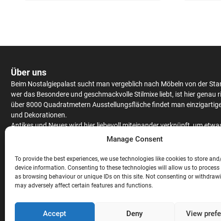
Über uns
Beim Nostalgiepalast sucht man vergeblich nach Möbeln von der Sta
wer das Besondere und geschmackvolle Stilmixe liebt, ist hier genau r
über 8000 Quadratmetern Ausstellungsfläche findet man einzigartig
und Dekorationen.
Antikes
und Neues wird hier liebevoll miteinander verknüpft, um etwa
Einzigartiges zu kreieren.
Schränke
und
Tische
werden aus massiv Eic
Manage Consent
Mango
– oder Teakholz angeboten, hochwertiges Furnier findet man 
antiken Stücken.
To provide the best experiences, we use technologies like cookies to store and
Neben
Couchgarnituren
,
Stühlen
,
Raritäten
und ausgefallenen
device information. Consenting to these technologies will allow us to process
Gartendekorationen wird auch noch eine gigantische Auswahl an
Bar
as browsing behaviour or unique IDs on this site. Not consenting or withdraw
may adversely affect certain features and functions.
Theken
angeboten. Hochwertige
Stehtische
und
Barhocker
, ausgefal
Lampen und exklusive
Wandverkleidungen
sind nicht nur für die geh
Gastronomie
, sondern auch für den privaten Gebrauch, perfekt geeig
Accept
Deny
View pref
Abgerundet wird das Sortiment mit exklusiven
Ladeneinrichtungen
di