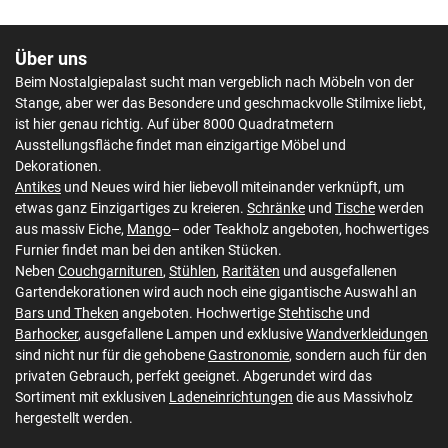
Über uns
Beim Nostalgiepalast sucht man vergeblich nach Möbeln von der
Stange, aber wer das Besondere und geschmackvolle Stilmixe liebt,
ist hier genau richtig. Auf über 8000 Quadratmetern
Ausstellungsfläche findet man einzigartige Möbel und
Dekorationen.
Antikes
und Neues wird hier liebevoll miteinander verknüpft, um
etwas ganz Einzigartiges zu kreieren.
Schränke
und
Tische
werden
aus massiv Eiche,
Mango
– oder Teakholz angeboten, hochwertiges
Furnier findet man bei den antiken Stücken.
Neben
Couchgarnituren
,
Stühlen
,
Raritäten
und ausgefallenen
Gartendekorationen wird auch noch eine gigantische Auswahl an
Bars und Theken
angeboten. Hochwertige
Stehtische
und
Barhocker
, ausgefallene Lampen und exklusive
Wandverkleidungen
sind nicht nur für die gehobene
Gastronomie
, sondern auch für den
privaten Gebrauch, perfekt geeignet. Abgerundet wird das
Sortiment mit exklusiven
Ladeneinrichtungen
die aus Massivholz
hergestellt werden.