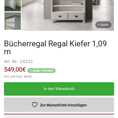
+ zoom
Bücherregal Regal Kiefer 1,09
m
Art. Nr.:
24222
549,00
€
+ gratis Versand
461,34
€
Exkl. MwSt.
Bücherregal
In den Warenkorb
Regal
Kiefer
1,09
Zur Wunschliste hinzufügen
m
Menge