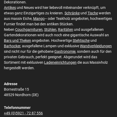
Dekorationen.
Antikes
und Neues wird hier liebevoll miteinander verknüpft, um
etwas ganz Einzigartiges zu kreieren.
Schränke
und
Tische
werden
aus massiv Eiche,
Mango
– oder Teakholz angeboten, hochwertiges
Furnier findet man bei den antiken Stücken.
Neben
Couchgarnituren
,
Stühlen
,
Raritäten
und ausgefallenen
Gartendekorationen wird auch noch eine gigantische Auswahl an
Bars und Theken
angeboten. Hochwertige
Stehtische
und
Barhocker
, ausgefallene Lampen und exklusive
Wandverkleidungen
sind nicht nur für die gehobene
Gastronomie
, sondern auch für den
privaten Gebrauch, perfekt geeignet. Abgerundet wird das
Sortiment mit exklusiven
Ladeneinrichtungen
die aus Massivholz
hergestellt werden.
Adresse
Bornestraße 15
48529 Nordhorn (DE)
Telefonnummer
+49 (0)5921 - 72 87 556