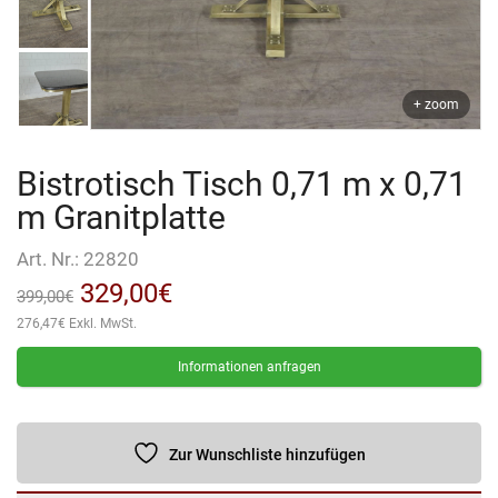
+ zoom
Bistrotisch Tisch 0,71 m x 0,71
m Granitplatte
Art. Nr.:
22820
Ursprünglicher
Aktueller
329,00
€
399,00
€
276,47
€
Exkl. MwSt.
Preis
Preis
war:
ist:
Informationen anfragen
399,00€
329,00€.
Zur Wunschliste hinzufügen