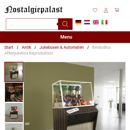
Zum
Inhalt
springen
Products
search
Menu
Start
/
Antik
/
Jukeboxen & Automaten
/
BimboBox
Affenjukebox Reproduktion