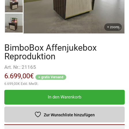
+ zoom
BimboBox Affenjukebox
Reproduktion
Art. Nr.:
21165
6.699,00
€
+ gratis Versand
6.699,00
€
Exkl. MwSt.
BimboBox
In den Warenkorb
Affenjukebox
Reproduktion
Menge
Zur Wunschliste hinzufügen