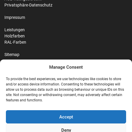
Privatsphäre-Datenschutz
Impressum
Leistungen
Holzfarben
RAL-Farben
Sitemap
Manage Consent
Reviews
To provide the best experiences, we use technologies like cookies to store
and/or access device information. Consenting to these technologies will
allow us to process data such as browsing behaviour or unique IDs on this
site. Not consenting or withdrawing consent, may adversely affect certain
G
features and functions.
Google Reviews
Accept
Nostalgie Palast Nordhorn
Deny