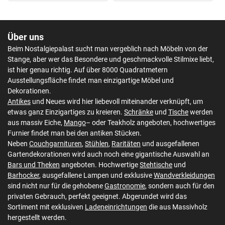
Über uns
Beim Nostalgiepalast sucht man vergeblich nach Möbeln von der
Stange, aber wer das Besondere und geschmackvolle Stilmixe liebt,
ist hier genau richtig. Auf über 8000 Quadratmetern
Ausstellungsfläche findet man einzigartige Möbel und
Dekorationen.
Antikes
und Neues wird hier liebevoll miteinander verknüpft, um
etwas ganz Einzigartiges zu kreieren.
Schränke
und
Tische
werden
aus massiv Eiche,
Mango
– oder Teakholz angeboten, hochwertiges
Furnier findet man bei den antiken Stücken.
Neben
Couchgarnituren
,
Stühlen
,
Raritäten
und ausgefallenen
Gartendekorationen wird auch noch eine gigantische Auswahl an
Bars und Theken
angeboten. Hochwertige
Stehtische
und
Barhocker
, ausgefallene Lampen und exklusive
Wandverkleidungen
sind nicht nur für die gehobene
Gastronomie
, sondern auch für den
privaten Gebrauch, perfekt geeignet. Abgerundet wird das
Sortiment mit exklusiven
Ladeneinrichtungen
die aus Massivholz
hergestellt werden.