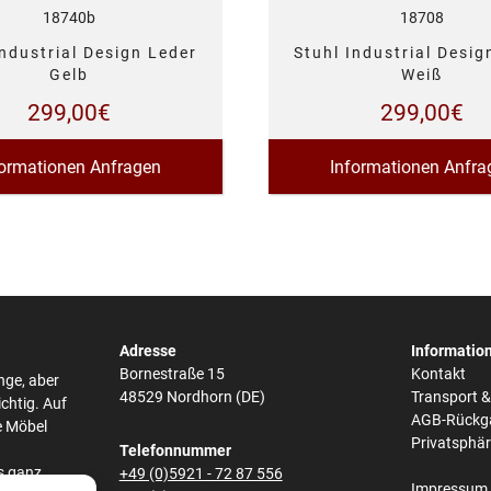
18740b
18708
Industrial Design Leder
Stuhl Industrial Desig
Gelb
Weiß
299,00
€
299,00
€
formationen Anfragen
Informationen Anfra
Adresse
Informatio
Bornestraße 15
Kontakt
nge, aber
48529 Nordhorn (DE)
Transport 
ichtig. Auf
AGB-Rückg
e Möbel
Privatsphä
Telefonnummer
s ganz
+49 (0)5921 - 72 87 556
Impressum