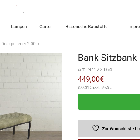
Products
search
Lampen
Garten
Historische Baustoffe
Impre
l Design Leder 2,00 m
Bank Sitzbank 
Art. Nr.:
22164
449,00
€
377,31
€
Exkl. MwSt.
Zur Wunschliste h