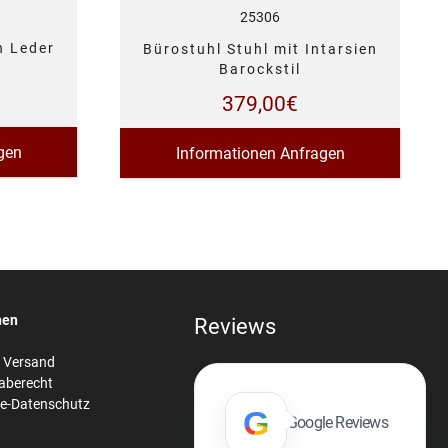
25306
n Leder
Bürostuhl Stuhl mit Intarsien
Barockstil
379,00
€
gen
Informationen Anfragen
nen
Reviews
& Versand
aberecht
re-Datenschutz
G
Google Reviews