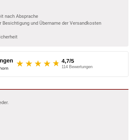
eit nach Absprache
er Besichtigung und Übername der Versandkosten
icherheit
ungen
4,7/5
★
★★★★
114 Bewertungen
dhorn
eder.