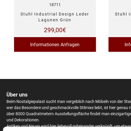
18711
Stuhl Industrial Design Leder
Stuhl 
Lagunen Grün
299,00
€
Informationen Anfragen
In
Über uns
Beim Nostalgiepalast sucht man vergeblich nach Möbeln von der Sta
wer das Besondere und geschmackvolle Stilmixe liebt, ist hier genau r
über 8000 Quadratmetern Ausstellungsfläche findet man einzigartig
und Dekorationen.
Antikes
und Neues wird hier liebevoll miteinander verknüpft, um etwa