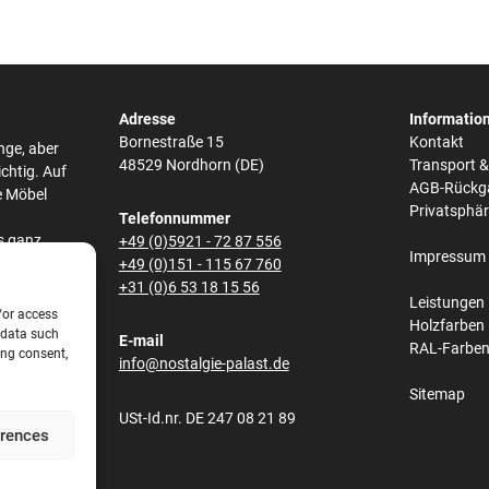
Adresse
Informatio
Bornestraße 15
Kontakt
nge, aber
48529 Nordhorn (DE)
Transport 
ichtig. Auf
AGB-Rückg
e Möbel
Privatsphä
Telefonnummer
s ganz
+49 (0)5921 - 72 87 556
Impressum
he,
+49 (0)151 - 115 67 760
bei den
+31 (0)6 53 18 15 56
Leistungen
/or access
Holzfarben
 data such
E-mail
RAL-Farbe
ing consent,
s und
info@nostalgie-palast.de
lene
Sitemap
obene
USt-Id.nr. DE 247 08 21 89
net.
erences
e aus