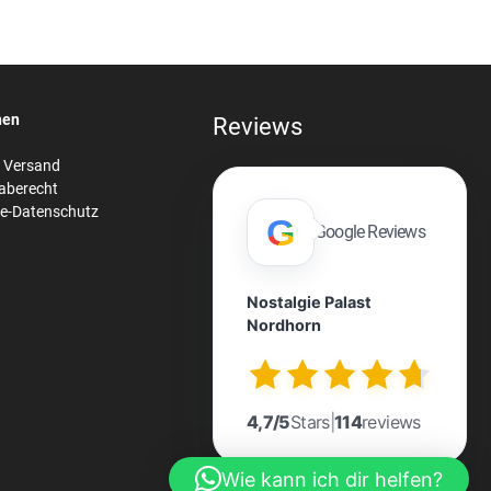
nen
Reviews
& Versand
aberecht
re-Datenschutz
G
Google Reviews
Nostalgie Palast
Nordhorn
n
4,7/5
Stars
|
114
reviews
Wie kann ich dir helfen?