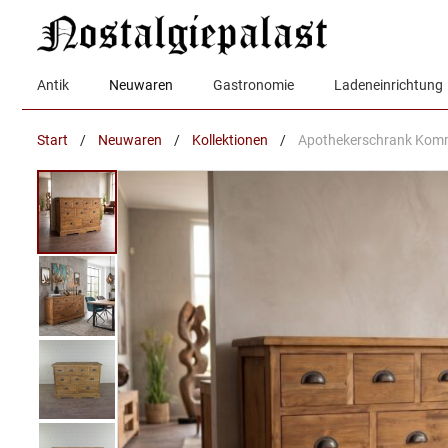
Zum
Inhalt
springen
Antik
Neuwaren
Gastronomie
Ladeneinrichtung
Start
/
Neuwaren
/
Kollektionen
/
Apothekerschrank Komm