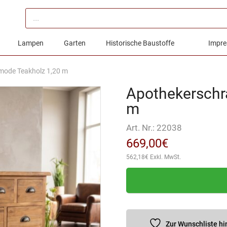
Products
search
Lampen
Garten
Historische Baustoffe
Impre
ode Teakholz 1,20 m
Apothekerschr
m
Art. Nr.:
22038
669,00
€
562,18
€
Exkl. MwSt.
Zur Wunschliste h