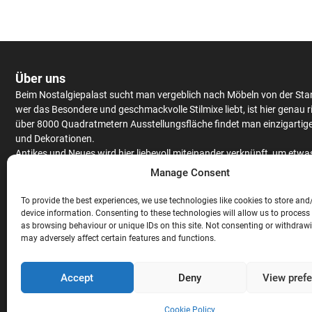
Über uns
Beim Nostalgiepalast sucht man vergeblich nach Möbeln von der Sta
wer das Besondere und geschmackvolle Stilmixe liebt, ist hier genau r
über 8000 Quadratmetern Ausstellungsfläche findet man einzigartig
und Dekorationen.
Antikes
und Neues wird hier liebevoll miteinander verknüpft, um etwa
Einzigartiges zu kreieren.
Schränke
und
Tische
werden aus massiv Eic
Manage Consent
Mango
– oder Teakholz angeboten, hochwertiges Furnier findet man 
antiken Stücken.
To provide the best experiences, we use technologies like cookies to store and
Neben
Couchgarnituren
,
Stühlen
,
Raritäten
und ausgefallenen
device information. Consenting to these technologies will allow us to process
as browsing behaviour or unique IDs on this site. Not consenting or withdraw
Gartendekorationen wird auch noch eine gigantische Auswahl an
Bar
may adversely affect certain features and functions.
Theken
angeboten. Hochwertige
Stehtische
und
Barhocker
, ausgefal
Lampen und exklusive
Wandverkleidungen
sind nicht nur für die geh
Gastronomie
, sondern auch für den privaten Gebrauch, perfekt geeig
Accept
Deny
View pref
Abgerundet wird das Sortiment mit exklusiven
Ladeneinrichtungen
di
Massivholz hergestellt werden.
Cookie Policy