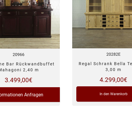
20282E
20966
Regal Schrank Bella T
che Bar Rückwandbuffet
3,00 m
Mahagoni 2,40 m
4.299,00
€
3.499,00
€
formationen Anfragen
In den Warenkorb