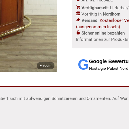
m
Verfügbarkeit
: Lieferba
Menge
Vorrätig in
Nordhorn
Versand
:
Kostenloser Ve
(ausgenommen Inseln)
Sicher online bezahlen
Informationen zur Produkts
G
Google Bewert
+ zoom
Nostalgie Palast Nor
tiert sich mit aufwendigen Schnitzereien und Ornamenten. Auf Wun