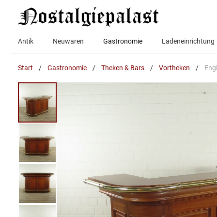
Zum
Inhalt
springen
Antik
Neuwaren
Gastronomie
Ladeneinrichtung
Start
/
Gastronomie
/
Theken & Bars
/
Vortheken
/
Eng