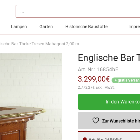
Products
search
Lampen
Garten
Historische Baustoffe
Impre
lische Bar Theke Tresen Mahagoni 2,00 m
Englische Bar
Art. Nr.:
16854bE
3.299,00
€
+ gratis Versa
2.772,27
€
Exkl. MwSt.
Englische
In den Warenko
Bar
Theke
Tresen
Zur Wunschliste h
Mahagoni
2,00
Art. Nr:
16854bE