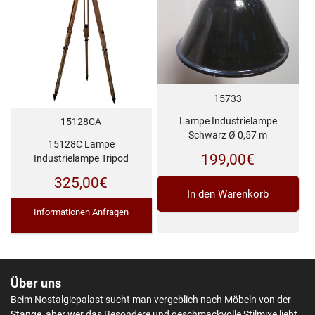
15733
Lampe Industrielampe
15128CA
Schwarz Ø 0,57 m
15128C Lampe
199,00
€
Industrielampe Tripod
325,00
€
In den Warenkorb
Informationen Anfragen
Über uns
Beim Nostalgiepalast sucht man vergeblich nach Möbeln von der
Stange, aber wer das Besondere und geschmackvolle Stilmixe liebt,