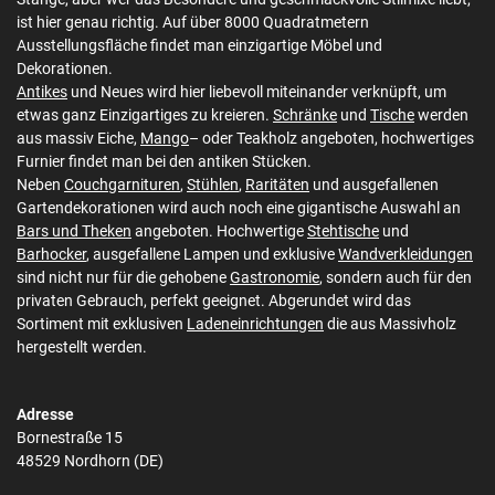
ist hier genau richtig. Auf über 8000 Quadratmetern
Ausstellungsfläche findet man einzigartige Möbel und
Dekorationen.
Antikes
und Neues wird hier liebevoll miteinander verknüpft, um
etwas ganz Einzigartiges zu kreieren.
Schränke
und
Tische
werden
aus massiv Eiche,
Mango
– oder Teakholz angeboten, hochwertiges
Furnier findet man bei den antiken Stücken.
Neben
Couchgarnituren
,
Stühlen
,
Raritäten
und ausgefallenen
Gartendekorationen wird auch noch eine gigantische Auswahl an
Bars und Theken
angeboten. Hochwertige
Stehtische
und
Barhocker
, ausgefallene Lampen und exklusive
Wandverkleidungen
sind nicht nur für die gehobene
Gastronomie
, sondern auch für den
privaten Gebrauch, perfekt geeignet. Abgerundet wird das
Sortiment mit exklusiven
Ladeneinrichtungen
die aus Massivholz
hergestellt werden.
Adresse
Bornestraße 15
48529 Nordhorn (DE)