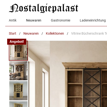
Zum
Inhalt
springen
Antik
Neuwaren
Gastronomie
Ladeneinrichtung
Start
/
Neuwaren
/
Kollektionen
/
Vitrine Bücherschrank T
Angebot!