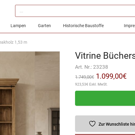
Products
search
Lampen
Garten
Historische Baustoffe
Impre
eakholz 1,53 m
Vitrine Bücher
Art. Nr.:
23238
Ursprünglic
Ak
1.099,00
€
1.749,00
€
923,53
€
Exkl. MwSt.
Preis
Pr
war:
ist
1.749,00€
1.
Zur Wunschliste h