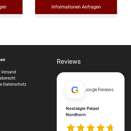
gen
Informationen Anfragen
nen
Reviews
& Versand
aberecht
re-Datenschutz
G
Google Reviews
Nostalgie Palast
Nordhorn
n