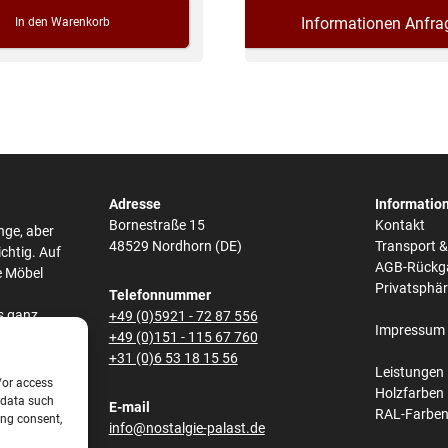
Informationen Anfra
In den Warenkorb
Adresse
Informatio
Bornestraße 15
Kontakt
nge, aber
48529 Nordhorn (DE)
Transport 
ichtig. Auf
AGB-Rückg
e Möbel
Privatsphä
Telefonnummer
s ganz
+49 (0)5921 - 72 87 556
Impressum
he,
+49 (0)151 - 115 67 760
bei den
+31 (0)6 53 18 15 56
Leistungen
/or access
Holzfarben
 data such
E-mail
RAL-Farbe
ing consent,
s und
info@nostalgie-palast.de
lene