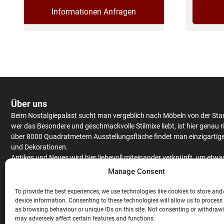
Informationen Anfragen
Über uns
Beim Nostalgiepalast sucht man vergeblich nach Möbeln von der Sta
wer das Besondere und geschmackvolle Stilmixe liebt, ist hier genau r
über 8000 Quadratmetern Ausstellungsfläche findet man einzigartig
und Dekorationen.
Antikes
und Neues wird hier liebevoll miteinander verknüpft, um etwa
Einzigartiges zu kreieren.
Schränke
und
Tische
werden aus massiv Eic
Manage Consent
Mango
– oder Teakholz angeboten, hochwertiges Furnier findet man 
antiken Stücken.
To provide the best experiences, we use technologies like cookies to store and
Neben
Couchgarnituren
,
Stühlen
,
Raritäten
und ausgefallenen
device information. Consenting to these technologies will allow us to process
as browsing behaviour or unique IDs on this site. Not consenting or withdraw
Gartendekorationen wird auch noch eine gigantische Auswahl an
Bar
may adversely affect certain features and functions.
Theken
angeboten. Hochwertige
Stehtische
und
Barhocker
, ausgefal