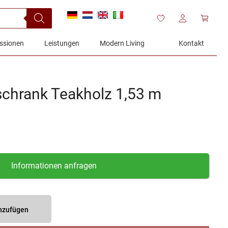
ssionen
Leistungen
Modern Living
Kontakt
schrank Teakholz 1,53 m
her
tueller
eis
:
Informationen anfragen
099,00€.
inzufügen